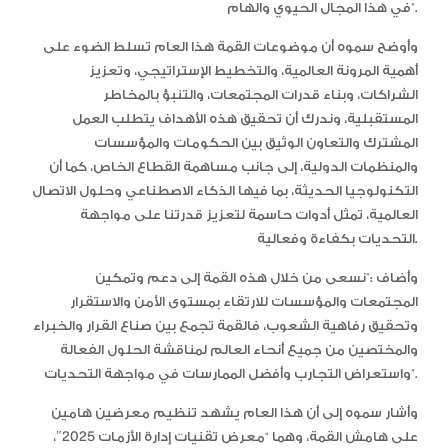
في هذا المجال الحيوي والهام”.
وأوضح سموه أن موضوعات القمة هذا العام تسلط الضوء على
أهمية المرونة العالمية، والتخطيط الإستراتيجي، وتعزيز
الشراكات، وبناء قدرات المجتمعات، والتنبؤ بالمخاطر
المستقبلية، وندرك أن تحقيق هذه الأهداف يتطلب العمل
المشترك والتعاون الوثيق بين الحكومات والمؤسسات
والمنظمات الدولية، إلى جانب مساهمة القطاع الخاص، كما أن
التكنولوجيا الحديثة، بما فيها الذكاء الاصطناعي وحلول الاتصال
العالمية، تمثل أدوات حاسمة لتعزيز قدرتنا على مواجهة
التحديات بكفاءة وفعالية.
وأضاف :”نسعى من خلال هذه القمة إلى دعم وتمكين
المجتمعات والمؤسسات للارتقاء بمستوى الأمن والاستقرار
وتحقيق رفاهية الشعوب، فالقمة تجمع بين صناع القرار والخبراء
والمختصين من جميع أنحاء العالم لمناقشة الحلول الفعالة
واستعراض التجارب وأفضل الممارسات في مواجهة التحديات”.
وأشار سموه إلى أن هذا العام يشهد تنظيم معرضين هامين
على هامش القمة، وهما “معرض تقنيات إدارة الأزمات 2025″،