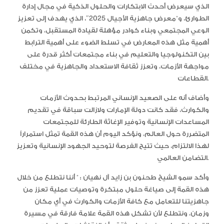
الذي سيعرض أحدث الابتكارات والحلول الذكية في مجال إدارة
الطوارئ، و”معرض جاهزية الأجيال 2025″، الذي يهدف إلى تعزيز
الوعي المجتمعي وبناء كوادر مؤهلة لقيادة المستقبل، وتكمن
أهمية مثل هذه المعارض في تسلط الضوء على أهمية الترابط
بين التكنولوجيا والتعليم في بناء مجتمعات أكثر قدرة على
مواجهة الأزمات، وتعزز ثقافة الاستعداد والجاهزية في مختلف
القطاعات.
وأضاف أنه على الصعيد الإنساني المرتبط بحدوث الأزمات
والكوارث، فقد كانت دولة الإمارات ولازالت سباقة في تقديم
المساعدات الإنسانية وتوفير الإغاثة الطارئة للمجتمعات
المتضررة حول العالم، ونؤكد اليوم أن هذه القمة تمثل استمراراً
لهذا الالتزام، حيث تتيح الفرصة لتوحيد الجهود الإنسانية وتعزيز
التضامن العالمي.
وأكد سمو الشيخ طحنون بن زايد آل نهيان : ” أننا نتطلع من خلال
هذه القمة إلى صياغة حلول مبتكرة وتوصيات عملية تعزز من
جاهزيتنا للتعامل مع كافة الأزمات والكوارث في أي مكان
وزمان، ونتطلع لأن تشكل هذه القمة علامة فارقة في مسيرة