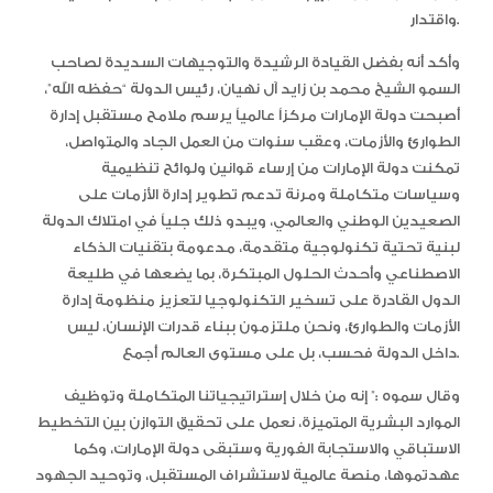
واقتدار.
وأكد أنه بفضل القيادة الرشيدة والتوجيهات السديدة لصاحب
السمو الشيخ محمد بن زايد آل نهيان، رئيس الدولة “حفظه الله”،
أصبحت دولة الإمارات مركزاً عالمياً يرسم ملامح مستقبل إدارة
الطوارئ والأزمات، وعقب سنوات من العمل الجاد والمتواصل،
تمكنت دولة الإمارات من إرساء قوانين ولوائح تنظيمية
وسياسات متكاملة ومرنة تدعم تطوير إدارة الأزمات على
الصعيدين الوطني والعالمي، ويبدو ذلك جلياً في امتلاك الدولة
لبنية تحتية تكنولوجية متقدمة، مدعومة بتقنيات الذكاء
الاصطناعي وأحدث الحلول المبتكرة، بما يضعها في طليعة
الدول القادرة على تسخير التكنولوجيا لتعزيز منظومة إدارة
الأزمات والطوارئ، ونحن ملتزمون ببناء قدرات الإنسان، ليس
داخل الدولة فحسب، بل على مستوى العالم أجمع.
وقال سموه :” إنه من خلال إستراتيجياتنا المتكاملة وتوظيف
الموارد البشرية المتميزة، نعمل على تحقيق التوازن بين التخطيط
الاستباقي والاستجابة الفورية وستبقى دولة الإمارات، وكما
عهدتموها، منصة عالمية لاستشراف المستقبل، وتوحيد الجهود