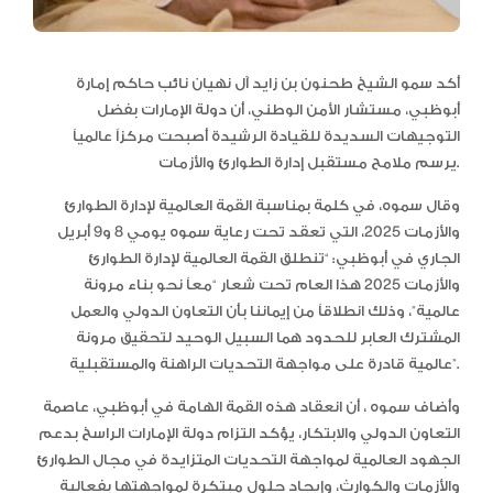
أكد سمو الشيخ طحنون بن زايد آل نهيان نائب حاكم إمارة
أبوظبي، مستشار الأمن الوطني، أن دولة الإمارات بفضل
التوجيهات السديدة للقيادة الرشيدة أصبحت مركزاً عالمياً
يرسم ملامح مستقبل إدارة الطوارئ والأزمات.
وقال سموه، في كلمة بمناسبة القمة العالمية لإدارة الطوارئ
والأزمات 2025، التي تعقد تحت رعاية سموه يومي 8 و9 أبريل
الجاري في أبوظبي: “تنطلق القمة العالمية لإدارة الطوارئ
والأزمات 2025 هذا العام تحت شعار “معاً نحو بناء مرونة
عالمية”، وذلك انطلاقاً من إيماننا بأن التعاون الدولي والعمل
المشترك العابر للحدود هما السبيل الوحيد لتحقيق مرونة
عالمية قادرة على مواجهة التحديات الراهنة والمستقبلية”.
وأضاف سموه ، أن انعقاد هذه القمة الهامة في أبوظبي، عاصمة
التعاون الدولي والابتكار، يؤكد التزام دولة الإمارات الراسخ بدعم
الجهود العالمية لمواجهة التحديات المتزايدة في مجال الطوارئ
والأزمات والكوارث، وإيجاد حلول مبتكرة لمواجهتها بفعالية