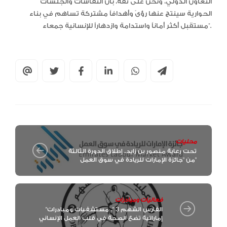
التعاون الدولي، ونحن على ثقة، بأن النقاشات والجلسات
الحوارية سينتج عنها رؤىً وأهدافاً مشتركة تساهم في بناء
مستقبل أكثر أماناً واستدامة وازدهاراً للإنسانية جمعاء”.
محليات
تحت رعاية منصور بن زايد.. إطلاق الدورة الثالثة
من "جائزة الإمارات للريادة في سوق العمل"
فعاليات ومبادرات
"الفارس الشهم 3 ".. مستشفيات ومبادرات
إماراتية تضع الصحة في قلب العمل الإنساني