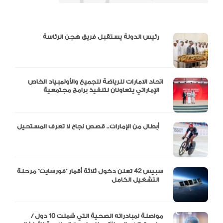
دالية و10 أرقام
رئيس الدولة يستقبل فريق هجن الرئاسة
اتحاد الامارات للرياضة للجميع والأولمبياد الخاص
الإماراتي يتعاونان لتنفيذ برامج مجتمعية
أبطال من الإمارات.. قصص نجاح لا تعرف المستحيل
سبيس 42 تعلن دخول ثلاثة أقمار “فورسايت” مرحلة
التشغيل الكامل
مواصلة لمبادراته الصحية التي شملت 10 دول /