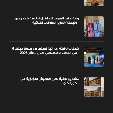
ولية عهد السويد تستقبل لطيفة بنت محمد
وتبحثان تعزيز العلاقات الثنائية
شركات ناشئة إماراتية تستعرض حلولاً مبتكرة
في الذكاء الاصطناعي خلال – الأثر 2026
مشاريع تراثية تعزز كورنيش اللؤلؤية في
خورفكان