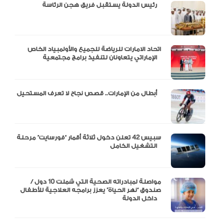
دالية و10 أرقام
رئيس الدولة يستقبل فريق هجن الرئاسة
اتحاد الامارات للرياضة للجميع والأولمبياد الخاص
الإماراتي يتعاونان لتنفيذ برامج مجتمعية
أبطال من الإمارات.. قصص نجاح لا تعرف المستحيل
سبيس 42 تعلن دخول ثلاثة أقمار “فورسايت” مرحلة
التشغيل الكامل
مواصلة لمبادراته الصحية التي شملت 10 دول /
صندوق “نهر الحياة” يعزز برامجه العلاجية للأطفال
داخل الدولة