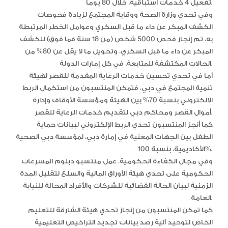
تفعيل 4 خدمات استباقية، خلال 80 يوما.
وفي تحدي وزارة الصحة ووقاية المجتمع لزيادة فحوصات
الكشف المبكر عن داء ما قبل السكري وعوامل الخطر المرتبطة
به، تم إنجاز فحص 5000 شخص (من 18 سنة فما فوق) للكشف
المبكر عن داء ما قبل السكري، وتحويل ما لا يقل عن 80% من
الحالات المكتشفة للمتابعة، في كل إمارات الدولة.
أما في تحدي تحسين خدمات الرعاية المقدمة للقصر لهيئة
تنمية المجتمع في دبي، فتمكن المنتسبون من استكمال الربط
الالكتروني بنسبة 70% بين الهيئة ومؤسسة الأوقاف وإدارة
أموال القصر ومحاكم دبي لتقديم خدمات الرعاية للقصر.
كما أنجز المنتسبون تحدي الربط الإلكتروني لبيانات حماية
الطفل بين الجهات المعنية في إمارة دبي، لمؤسسة دبي الصحية
الأكاديمية، بنسبة 100%.
وفي مجال الكفاءة الحكومية، عمل منتسبو دبلوم المسرعات
الحكومية على تحدي هيئة الأوراق المالية والسلع لتقليل المدة
الزمنية لبيان الحالة القضائية للشركات والأفراد المحالة للنيابة
العامة.
كما تمكن المنتسبون من إنجاز تحدي هيئة الشارقة للتعليم
الخاص لتوحيد آلية رصد بيانات تجديد التراخيص التعليمية