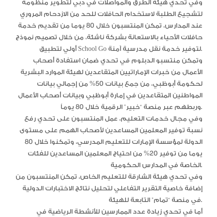
وفي تحدي هيئة الطرق والمواصلات في دبي لتطوير منظومة
لتشجيع الطلبة لاستخدام الحافلات للحد من الازدحام المروري
عند المدارس، تمكن المنتسبون خلال 80 يوما من تقديم خدمة
حافلات الأحياء بالاستعانة بشركة ناشئة، من خلال تصميم نموذج
أولي لتطبيق School Go لتوفير خدمة نقل مدرسية آمنة.
وتمكن منتسبو الدبلوم في تحدي ضمان استفادة أصحاب
الأعمال من خبرات الإماراتيين المتقاعدين لهيئة الموارد البشرية
لحكومة أبوظبي، من جمع بيانات 50% من إجمالي بيانات
المواطنين المتقاعدين في إمارة أبوظبي وبيانات أصحاب الأعمال
وربطهم عبر منصة “خبير” الرقمية خلال 80 يوماً.
وفي مجال خدمات التعليم، عمل المنتسبون على تحدي رفع
نسبة توفير المعلمين المساعدين لأصحاب الهمم على مستوى
الدولة لمؤسسة الإمارات للتعليم المدرسي، وتمكنوا خلال 80
يوما من توفير 20% من احتياج المعلمين المساعدين للفئات
الخاصة في المدارس الحكومية.
وفي تحدي هيئة الشارقة للتعليم الخاص، تمكن المنتسبون من
إضافة خاصية التقرير التفاعلي لتحليل نتائج الاختبارات الدولية
في منصة “تمام” التابعة للهيئة.
أما في تحدي زيادة عدد الممارسين للأنشطة الرياضية في