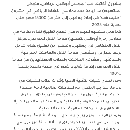
مشروع “أكتيف هب” لمجلس أبوظبي الرياضي، فتمكن
المنتسبون من زيادة عدد ممارسي النشاط الرياضي في مشروع
“أكتيف هب” في إمارة أبوظبي إلى أكثر من 18000 عضو حتى
نهاية عام 2023.
كما عمل منتسبو الدبلوم على تحدي تطبيق نظام سلامة في
مدارس إمارة أبوظبي لتحسين خدمة النقل المدرسي، لمركز
النقل المتكامل في أبوظبي، وتمكنوا من تطبيق نظام شامل
لربط المدارس ومشغلي خدمة النقل والحافلات المدرسية
والسائقين ومشرفي الحافلات والطلاب المستفيدين من خدمة
النقل المدرسي إضافة لأولياء الأمور في منصة واحدة بنسبة
100%.
وفي تحدي كليات التقنية العليا لإشراك طلاب الكليات في
برنامج التدريب المهني مع الشركات العالمية لرفع مستوى
الخبرة المهنية، عمل منتسبو الدبلوم على إطلاق البرنامج
التدريبي للتلمذة المهنية للطلبة من السنة الرابعة في الكلية
بالاتفاق مع الشركات العالمية الحاضنة للطلبة.
وتمكن المنتسبون من إنجاز تحدي جامعة الشارقة برفع نسبة
المواطنين في التعيين للكوادر الإماراتية الباحثة عن عمل في
إمارة الشارقة، بنسبة 39% من التعيينات ضمن الخطة السنوية