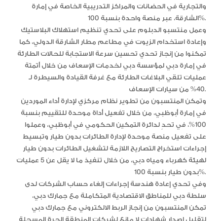
والتجارية في الحضانات والمراكز التدريبية الخاصة في إمارة
الشارقة، عبر منصة واحدة بنسبة 100%.
وعمل منتسبو الدبلوم على تحدي تنظيم استهلاك البلاستيك
وإعادة استخدام الزيوت في مطاعم مطار الشارقة الدولي، كما
تمكنوا من إنجاز تحدي تحسين سرعة الاستجابة للحالات الطارئة
في إمارة دبي لمؤسسة دبي لخدمات الإسعاف من خلال أتمتة
عمليات تلقي البلاغات الطارئة مع غرفة القيادة والسيطرة لـ
40% من سيارات الإسعاف.
وتمكن المنتسبون من تطوير نظام مركزي لإدارة أداء الموردين
في إمارة أبوظبي، من خلال تفعيل أداة موحدة للتقييم بنسبة
100%، في تحدٍ لدائرة التمكين الحكومي في أبوظبي، وعملوا
على تفعيل منصة موحدة لإدارة الطائرات بدون طيار وتبسيط
إجراءات استخراج التصاريح اللازمة لتشغيل الطائرات بدون طيار
لهيئة كهرباء ومياه دبي، من خلال تنفيذ ما لا يقل عن 5 عمليات
بدون طيار بنسبة 100%.
وفي تحدي إعادة هندسة إجراءات إلغاء حساب الشركات لدى
سلطة دبي للمناطق الاقتصادية المتكاملة مع جمارك دبي،
تمكن المنتسبون من إنجاز الربط الالكتروني مع جمارك دبي
لتقليل إصدار شهادات لا مانع لشركات المنطقة الحرة المسجلة