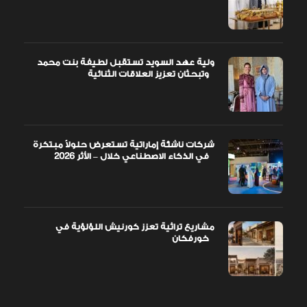
ولية عهد السويد تستقبل لطيفة بنت محمد
وتبحثان تعزيز العلاقات الثنائية
شركات ناشئة إماراتية تستعرض حلولاً مبتكرة
في الذكاء الاصطناعي خلال – الأثر 2026
مشاريع تراثية تعزز كورنيش اللؤلؤية في
خورفكان