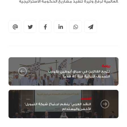
العالمية لرفع وتيرة تنفيذ مشاريع الحكومة الاستراتيجية.
رياضة
تتويج الفائزين في سباق أبوظبي لقوارب
التجديف التراثية فئة 40 قدماً
اقتصاد
"النقد العربي" ينظم اجتماع شبكة التمويل
الأخضر والمستدام