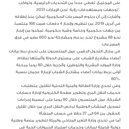
على المجتمع، تغطي عدداً من التحديات الرئيسية، وتواكب
توجهات ومستهدفات رؤية “نحن الإمارات 2031”.
وأشارت إلى أن دبلوم المسرعات الحكومية تمكن منذ إطلاقه
في أبريل 2019، من تنظيم وإنجاز 4 دفعات ضمت 168 منتسباً،
من جهات حكومية وخاصة وشبه حكومية، تمكنوا من إنجاز
نحو 88 مشروع تحدٍ، بدعم ومشاركة نحو 600 عضو في فرق
المسرعات.
في مجال التحول الرقمي، عمل المنتسبون على تحدي ربط بيانات
أعضاء مشاريع الشباب على مستوى الدولة وأتمتتها بنظام
وزارة الموارد البشرية والتوطين، وأنجزوا خلال 80 يوماً مرحلة
أولى بربط بيانات أعضاء مشاريع الشباب لإمارة عجمان بنسبة
80%.
وفي تحدي وزارة الطاقة والبنية التحتية لتقليل متطلبات
خدمات النقل البري وتطوير صفحة الكترونية لإدارة حسابات
الشركة، عمل المنتسبون خلال 80 يوما على تبسيط إجراءات
تسجيل المنشآت الوطنية لرخص النقل البري من خلال تقليل
الحقول من 64 الى 37 حقلا في حساب المنشأة.
أما في تحدي وزارة التغير المناخي والبيئة لتطوير منصة وطنية
دولية شاملة لبيانات وخدمات استيراد الحيوانات الحية في