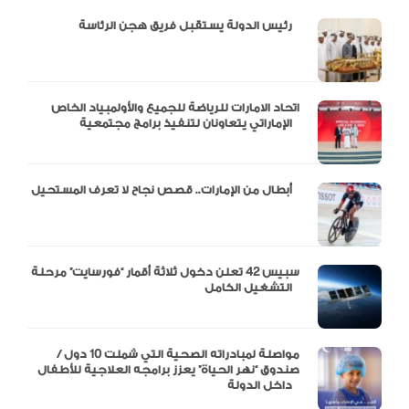
دالية و10 أرقام
رئيس الدولة يستقبل فريق هجن الرئاسة
اتحاد الامارات للرياضة للجميع والأولمبياد الخاص
الإماراتي يتعاونان لتنفيذ برامج مجتمعية
أبطال من الإمارات.. قصص نجاح لا تعرف المستحيل
سبيس 42 تعلن دخول ثلاثة أقمار “فورسايت” مرحلة
التشغيل الكامل
مواصلة لمبادراته الصحية التي شملت 10 دول /
صندوق “نهر الحياة” يعزز برامجه العلاجية للأطفال
داخل الدولة