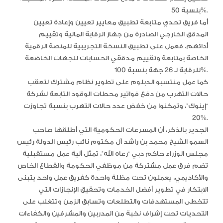
بنسبة 50%.
أما فريق تحدي متابعة تطبيق معايير تعيين وإعادة تعيين
المدقق الخارجي الصادرة من جهاز الرقابة المالية وتقييم
أدائهم، فعمل على تطبيق النسخة التجريبية للمنصة الرقمية
الخاصة بمتابعة وتقييم مدققي الحسابات للجهات الخاضعة
للرقابة لـ 26 جهة بنسبة 100%.
كما عمل منتسبو الدبلوم على تطوير نظام مشترك لتعقب
حالات التهرب من دفع فواتير محطات الوقود التابعة لشركة
“إينوك”، وتمكنوا من خفض عدد حالات التهرب بنسبة تجاوزت
20%.
الجدير بالذكر، أن المسرعات الحكومية التي أطلقها صاحب
السمو الشيخ محمد بن راشد آل مكتوم نائب رئيس الدولة رئيس
مجلس الوزراء حاكم دبي “رعاه الله”، تمثل آلية عمل مستقبلية
تضم فرق عمل مشتركة من موظفي الحكومة والقطاع الخاص
والأكاديمي، يعملون تحت مظلة واحدة كفريق عمل واحد يتبنى
الابتكار في تطوير أفضل الخدمات وتحقيق الإنجازات التي
تتخطى المستهدفات والتطلعات وتسابق الزمن وتتغلب على
التحديات تحت إشراف نخبة من المدربين والمشرفين والكفاءات