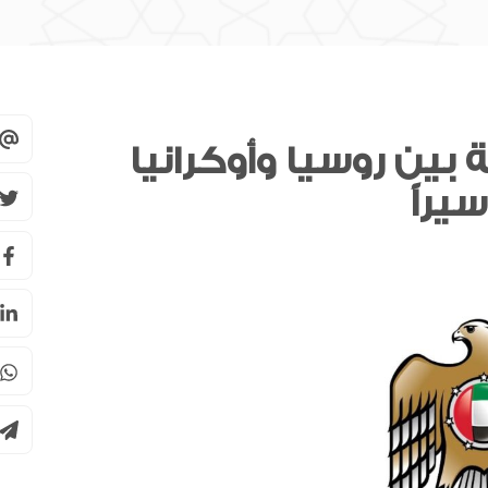
بين روسيا وأوكرانيا
سوق دبي المالي يحصل على اعتراف
هيئة الرقابة على الأسواق المالية
السويسرية كمنصة تداول أجنبية
سبيس 42 تعلن دخول ثلاثة أقمار
“فورسايت” مرحلة التشغيل الكامل
للرخصة المصرفية من المصرف
المركزي
مجلس الأعمال الإماراتي الهندي: