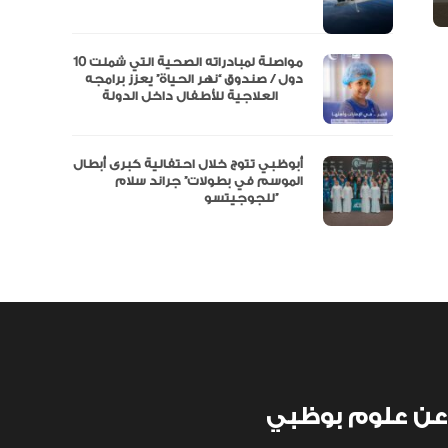
نفة
مواصلة لمبادراته الصحية التي شملت 10
دول / صندوق “نهر الحياة” يعزز برامجه
العلاجية للأطفال داخل الدولة
أبوظبي تتوج خلال احتفالية كبرى أبطال
الموسم في بطولات” جراند سلام
للجوجيتسو”
عن علوم بوظبي