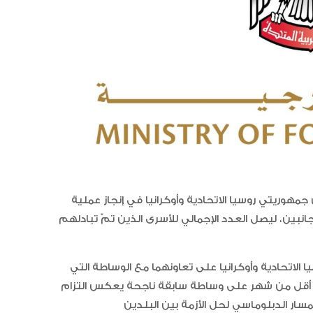
العلاقات الاقتصادية والاستثمارية ب
البلدين تشهد نموا متسارعا
مهوريتي روسيا الاتحادية وأوكرانيا في إنجاز عملية
 أسيراً مناصفة بين الجانبين، ليصل العدد الإجمالي للأسرى الذين تمّ تبادلهم
الاتحادية وأوكرانيا على تعاونهما مع الوساطة التي
ي بعد أقل من شهر على وساطة سابقة ناجحة يعكس التزام