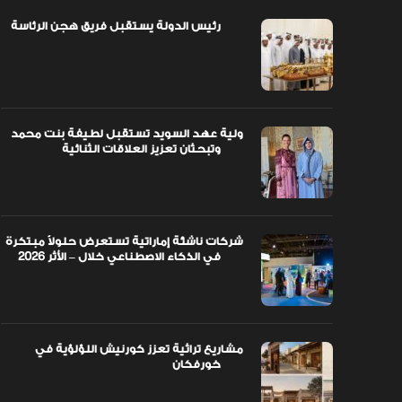
رئيس الدولة يستقبل فريق هجن الرئاسة
اً مبتكرة
ولية عهد السويد تستقبل لطيفة بنت محمد
وتبحثان تعزيز العلاقات الثنائية
ولية عهد السويد تستقبل لطيفة بنت محمد
وتبحثان تعزيز العلاقات الثنائية
شركات ناشئة إماراتية تستعرض حلولاً مبتكرة
في الذكاء الاصطناعي خلال – الأثر 2026
مشاريع تراثية تعزز كورنيش اللؤلؤية في
خورفكان