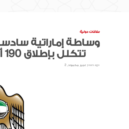
علاقات دولية
وساطة إماراتية سادسة 
تتكلل بإطلاق 190 أسيراً
2 years ago
عبير محمود
,