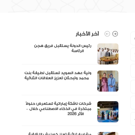
آخر الأخبار
رئيس الدولة يستقبل فريق هجن
الرئاسة
ولية عهد السويد تستقبل لطيفة بنت
محمد وتبحثان تعزيز العلاقات الثنائية
“مال” تحصل على الموافقة المبدئية
شركات ناشئة إماراتية تستعرض حلولاً
مبتكرة في الذكاء الاصطناعي خلال –
الأثر 2026
مشاريع تراثية تعزز كورنيش اللؤلؤية