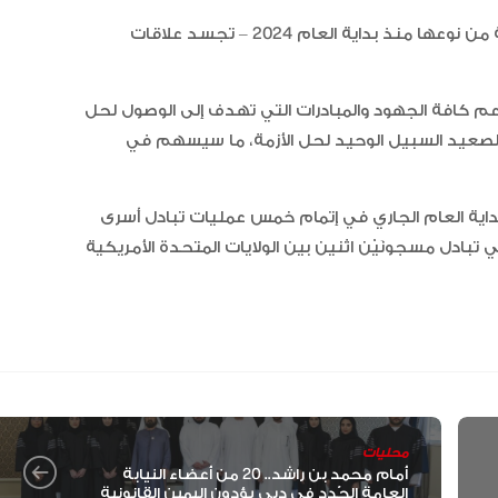
واعتبرت الوزارة أنّ نجاح الوساطة الجديدة – وهي السادسة من نوعها منذ بداية العام 2024 – تجسد علاقات
دعم كافة الجهود والمبادرات التي تهدف إلى الوصول لحل
الصعيد السبيل الوحيد لحل الأزمة، ما سيسهم في
“أبوظبي لألعاب القوى” يحصد 58
ميدالية و10 أرقام قياسية في كأ
الإمارات
بداية العام الجاري في إتمام خمس عمليات تبادل أسرى
بين روسيا وأوكرانيا، كما نجحت في ديسمبر 2022 في تبادل مسجونَيْن اثنين بين الولايات المتحدة الأمريكية
الإمارات ترسخ ريادتها العالمية في ا
الأدوية المبتكرة لتعزيز صحة المجتمع
البرتغال ويحل وصيفا في المجر
محليات
أمام محمد بن راشد.. 20 من أعضاء النيابة
الإمارات تعزز ريادتها العالمية في ج
العامة الجُدد في دبي يؤدون اليمين القانونية