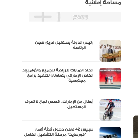
مساحة إعلانية
رئيس الدولة يستقبل فريق هجن
س
الرئاسة
اتحاد الامارات للرياضة للجميع والأولمبياد
عتماد
الخاص الإماراتي يتعاونان لتنفيذ برامج
مجتمعية
أبطال من الإمارات.. قصص نجاح لا تعرف
“الإمارات للدراجات” يتوج بلقب طواف
المستحيل
سبيس 42 تعلن دخول ثلاثة أقمار
مال
“فورسايت” مرحلة التشغيل الكامل