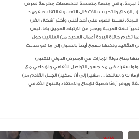
حيث أطلقت وزارة الثقافة منذ عام 2004، جائزة البردة، وهي منصة متعددة التخصصات مكرسة لعرض
ز الإبداع والتجريب بالأشكال التعبيرية التقليدية ومد
البردة، نسلط الضوء على أحد أغنى وأكثر أشكال الفن
راً للغة العربية ويعبر عن الارتباط العميق بها، ليس
تكرم جائزة البردة أعمال العديد من الفنانين حول
منها جناح دولة الإمارات في المعرض الدولي للفنون
ونوا سفراء في مد جسور التواصل الثقافي والإبداعي مع
إمارات ورسالتها… مشيرا إلى أن تمكين الجيل القادم من
ة ويوفر أرضًا خصبة للإبداع والاحتفاء بالتنوع الثقافي
اقتصاد