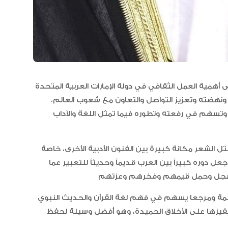
“أبوظبي لألعاب القوى” يحصد 58
ميدالية و10 أرقام قياسية في كأ
 أهمية العمل الثقافي في دولة الإمارات العربية المتحدة
الإمارات
مع ونهضته وتعزيز التواصل والتعاون مع شعوب العالم،
ن، وتسهم في رفعته وتطوره فيما تمثل اللغة والآداب
الإمارات ترسخ ريادتها العالمية في ا
الأدوية المبتكرة لتعزيز صحة المجتمع
تل الشعر مكانة كبيرة بين الفنون الأدبية الأخرى، خاصة
جعل دوره كبيراً بين العرب قديماً وحديثاً للتعبير عما
البرتغال ويحل وصيفا في المجر
لحكمة ومرجعا يسهم في فهم لغة القرآن والحديث النبوي
يزها على الأخلاق الحميدة، وهو أفضل وسيلة لحفظ
الإمارات تعزز ريادتها العالمية في ج