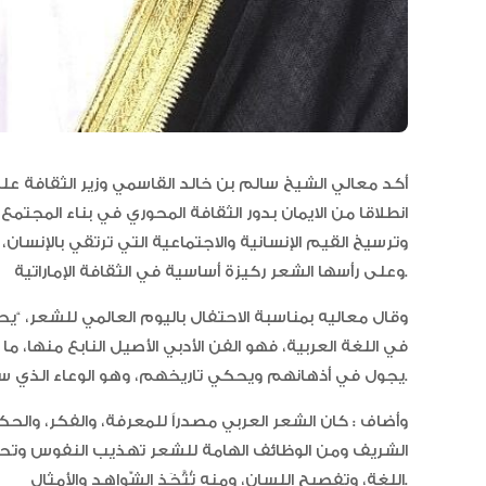
أكد معالي الشيخ سالم بن خالد القاسمي وزير الثقافة على
انطلاقا من الايمان بدور الثقافة المحوري في بناء المجت
وترسيخ القيم الإنسانية والاجتماعية التي ترتقي بالإنسا
وعلى رأسها الشعر ركيزة أساسية في الثقافة الإماراتية.
وقال معاليه بمناسبة الاحتفال باليوم العالمي للشعر، “يح
في اللغة العربية، فهو الفن الأدبي الأصيل النابع منها، ما 
يجول في أذهانهم ويحكي تاريخهم، وهو الوعاء الذي سجل وحمل قيمهم وفخرهم وعزتهم.
وأضاف : كان الشعر العربي مصدراً للمعرفة، والفكر، وا
الشريف ومن الوظائف الهامة للشعر تهذيب النفوس وتحف
اللغة، وتفصيح اللسان، ومنه تُتَّخَذ الشّواهد والأمثال.