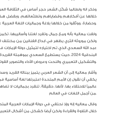
وذكر انه ولطالما شكّل الشعر حجر أساس في الثقافة العرب
خلالها عن أفكارهم وقضاياهم وتطلّعاتهم، وبفضل هذه ا
وحضارة، ووثّقوا من خلالها بلاغة وجماليات اللغة العربية على مرّ العقود والأزمان.
ولفت معاليه بأنه ومع جمال وتفرد لغتنا وأساليبها، تكم
ولكن موروثه الثري يظهر في ابداع الفنانين من مختلف ا
البندقية 2024. حيث يستطيع السعدي بموهبته ال
والتشكيل التعبيري والنحت وعروض الأداء والتصوير الفوتوغرافي إلى العالم أجمع.
وأشار معاليه إلى أن الشعر العربي يتميز ببنائه الفريد وسح
يكفي أن نقول إن الأمم المتحدة اعتبرتها لغة أساسية في
عالمياً للاحتفاء بها، لأنها، حقيقةً، تنفرد بجماليات لا 
من أجمل اللغات في العالم.
وقال معاليه إنه وإذ نحتفي في دولة الإمارات العربية ال
خلال التلاوة والقراءة ولكن أيضًا كشكل من أشكال التعب