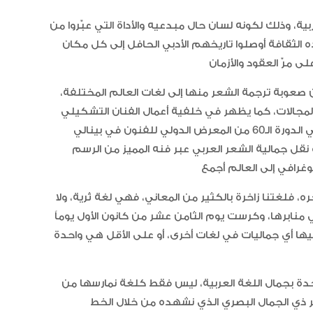
الخيل العربية بزيادة بطولاتها المص
ضمن الفئة “A”
ية، وذلك لكونه لسان حال مبدعيه والأداة التي عبّروا من
لثقافة أوصلوا تاريخهم الأدبي الحافل إلى كل مكان
ن صعوبة ترجمة الشعر منها إلى لغات العالم المختلفة،
لمجالات، كما يظهر في خلفية أعمال الفنان التشكيلي
عبد الله السعدي الذي تم اختياره لتمثيل دولة الإمارات في الدورة الـ60 من المعرض الدولي للفنون في بينالي
فريدة نقل جمالية الشعر العربي عبر فنه المميز من الرسم
ره، فلغتنا زاخرة بالكثير من المعاني، فهي لغة ثرية، ولا
 منابرها، وكرست يوم الثامن عشر من كانون الأول يوماً
تضاهيها أي جماليات في لغات أخرى، أو على الأقل هي واحدة
متحدة بجمال اللغة العربية، ليس فقط كلغة نمارسها من
ير ذي الجمال البصري الذي نشهده من خلال الخط