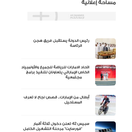
مساحة إعلانية
رئيس الدولة يستقبل فريق هجن
س
الرئاسة
اتحاد الامارات للرياضة للجميع والأولمبياد
عتماد
الخاص الإماراتي يتعاونان لتنفيذ برامج
مجتمعية
أبطال من الإمارات.. قصص نجاح لا تعرف
“الإمارات للدراجات” يتوج بلقب طواف
المستحيل
سبيس 42 تعلن دخول ثلاثة أقمار
مال
“فورسايت” مرحلة التشغيل الكامل