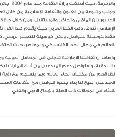
والزخرفة. 
جوانب متنوعة من الفنون والثقافة الإسلامية من خلال تعزي
الجسور بين الماضي والحاضر والمستقبل. ومن خلال جائزة 
الإسلامي تنوعًا، وهو الخط العربي حيث يقدم هذا الفن تقدي
فقط كوسيلة للتواصل، ولكن كوسيلة للتعبير الروحي. كما 
العالم في مجال الخط الكلاسيكي والمعاصر، حيث تحتضن التقاليد ولكنها تسمح أيضاً بالتحول إلى ما هو حديث.
واضاف أن ثقافتنا الإماراتية تتجلى في المحافل الدولية و
بالبندقية، وسنواصل دعم المبدعين من أبناء الإمارات ليك
نظرائهم من مختلف أنحاء العالم وبما ينسجم مع رؤية ال
المبدعين، يتيح لنا بناء جسور التواصل مع الثقافات المختلف
البنّاء في المجالات ذات الصلة بالإبداع الأدبي والفني.