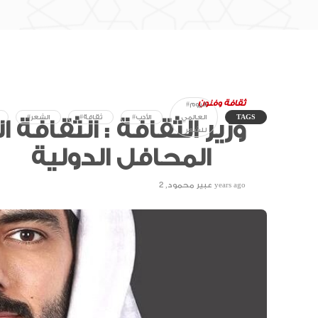
ثقافة وفنون
#اليوم
TAGS
العالمي
#الأدب
#ثقافة
#الشعر
وزير الثقافة : الثقافة 
للشعر
المحافل الدولية
2 years ago
عبير محمود
,