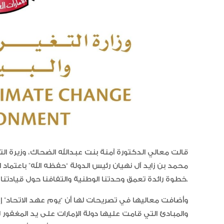
قالت معالي الدكتورة آمنة بنت عبدالله الضحاك، وزيرة ال
محمد بن زايد آل نهيان رئيس الدولة “حفظه الله” باعتماد
خطوة رائدة تعمق وحدتنا الوطنية والتفافنا حول قيادتنا الرشيدة من أجل مستقبل أكثر ازدهاراً للأجيال القادمة.
وأضافت معاليها في تصريحات لها أن “يوم عهد الاتحاد” إض
والمبادئ التي قامت عليها دولة الإمارات على يد المغفور ل