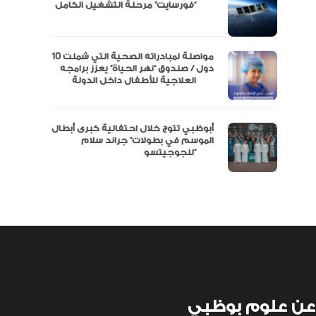
مال
“فورسايت” مرحلة التشغيل الكامل
نفة
مواصلة لمبادراته الصحية التي شملت 10
دول / صندوق “نهر الحياة” يعزز برامجه
العلاجية للأطفال داخل الدولة
أبوظبي تتوج خلال احتفالية كبرى أبطال
الموسم في بطولات” جراند سلام
للجوجيتسو”
عن علوم بوظبي