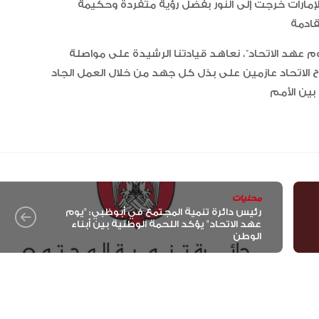
 الإمارات خرجت إلى النور بفضل رؤية متفردة وحكيمة
م عهد الاتحاد”، نعاهد قيادتنا الرشيدة على مواصلة
ح الاتحاد عازمين على بذل كل جهد من خلال العمل الجاد
“أبوظبي لألعاب القوى” يحصد 58
ميدالية و10 أرقام قياسية في كأ
الإمارات
الإمارات ترسخ ريادتها العالمية في ا
الأدوية المبتكرة لتعزيز صحة المجتمع
محليات
رئيس دائرة تنمية المجتمع في أبوظبي: "يوم
عهد الاتحاد" يؤكد اللحمة الوطنية بين أبناء
الوطن
البرتغال ويحل وصيفا في المجر