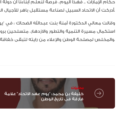
حكام الإمارات .. فهذا اليوم، فرصة لنعلم أبناءنا أن دولة
أدركت أن الاتحاد السبيل لصناعة مستقبل باهر للأجيال القادمة.
وقالت معالي الدكتورة آمنة بنت عبدالله الضحاك : في “يو
استكمال مسيرة التنمية والتطور والازدهار، متسلحين برو
والمخلص لمصلحة الوطن والإعلاء من رايته لتبقى خفاقة بين الأمم.
محليات
خليفة بن محمد: "يوم عهد الاتحاد" علامة
فارقة في تاريخ الوطن