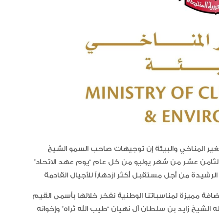
مجلس الأعمال الإماراتي الهندي:
العلاقات الاقتصادية والاستثمارية ب
البلدين تشهد نموا متسارعا
تغير المناخي والبيئة إن توجيهات صاحب السمو الشيخ
 الثامن عشر من شهر يوليو من كل عام “يوم عهد الاتحاد”
افة مميزة لمناسباتنا الوطنية نفخر خلالها بأسمى القيم
ه الشيخ زايد بن سلطان آل نهيان “طيب الله ثراه” وإخوانه