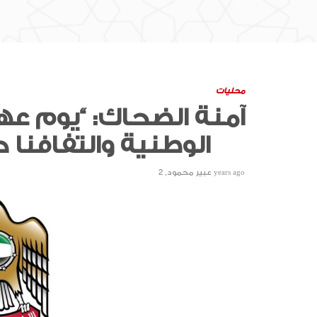
محليات
آمنة الضحاك: “يوم عهد
الوطنية والتفافنا حول قيادتنا الرشيدة
2 years ago
عبير محمود
,