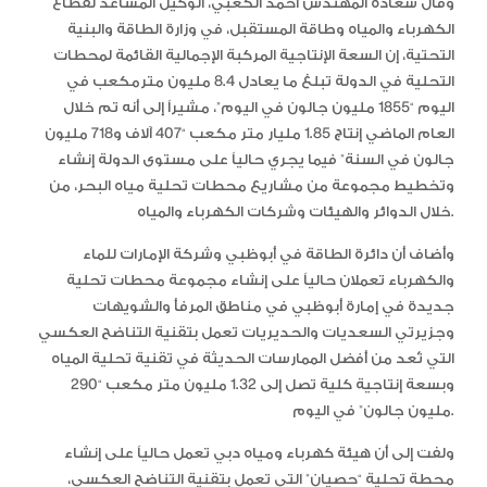
وقال سعادة المهندس أحمد الكعبي، الوكيل المساعد لقطاع
الكهرباء والمياه وطاقة المستقبل، في وزارة الطاقة والبنية
التحتية، إن السعة الإنتاجية المركبة الإجمالية القائمة لمحطات
التحلية في الدولة تبلغ ما يعادل 8.4 مليون مترمكعب في
اليوم “1855 مليون جالون في اليوم”، مشيراً إلى أنه تم خلال
العام الماضي إنتاج 1.85 مليار متر مكعب “407 آلاف و718 مليون
جالون في السنة” فيما يجري حالياً على مستوى الدولة إنشاء
وتخطيط مجموعة من مشاريع محطات تحلية مياه البحر، من
خلال الدوائر والهيئات وشركات الكهرباء والمياه.
وأضاف أن دائرة الطاقة في أبوظبي وشركة الإمارات للماء
والكهرباء تعملان حالياً على إنشاء مجموعة محطات تحلية
جديدة في إمارة أبوظبي في مناطق المرفأ والشويهات
وجزيرتي السعديات والحديريات تعمل بتقنية التناضح العكسي
التي تُعد من أفضل الممارسات الحديثة في تقنية تحلية المياه
وبسعة إنتاجية كلية تصل إلى 1.32 مليون متر مكعب “290
مليون جالون” في اليوم.
ولفت إلى أن هيئة كهرباء ومياه دبي تعمل حالياً على إنشاء
محطة تحلية “حصيان” التي تعمل بتقنية التناضح العكسي،