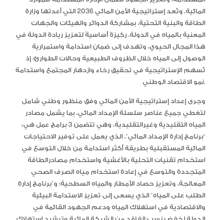
المائية. وتُعد إستراتيجية الأمن المائي 2036 التي أعدتها وزارة
الطاقة والبنية التحتية، بمشاركة الدوائر والهيئات والجهات
المعنية بالمياه في الدولة، ركيزةً أساسيةً لتعزيز ريادة الدولة في
هذا المجال الحيوي، وتهدف إلى ضمان استدامة واستمرارية
الوصول إلى المياه خلال الظروف الطبيعية وحالات الطوارئ؛ إذ
تُسهم الإستراتيجية في تحقيق رخاء وازدهار المجتمع واستدامة
نمو الاقتصاد الوطني.
وجرى إعداد إستراتيجية الأمن المائي وفق منظور وطني شامل
لتغطي جميع عناصر سلسلة الإمداد المائي، بما يشمل مصادر
المياه التقليدية وغيرالتقليدية، وهي تتضمن 3 برامج عمل هي:
“برنامج إدارة الإمداد المائي”، الذي يعمل على توفير الاحتياجات
المائية المستقبلية بطريقة أكثر استدامة من خلال التوسع في
استخدام تقنيات التحلية بالأغشية واستخدام مصادرالطاقة
المتجددة والتوسع في إعادة استخدام مياه الصرف الصحي
المعالجة، وتعزيز حصاد الأمطار والمياه السطحية؛ و”برنامج إدارة
الطلب على المياه” الذي يسعى إلى تعزيز الاستدامة البيئية
والاقتصادية في استهلاك المياه ودعم الجهود القائمة في
الدولة لخفض نسب الفاقد من الشبكة المائية وترشيد استهلاك