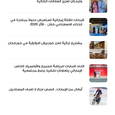
وتبحثان تعزيز العلاقات الثنائية
شركات ناشئة إماراتية تستعرض حلولاً مبتكرة في
الذكاء الاصطناعي خلال – الأثر 2026
مشاريع تراثية تعزز كورنيش اللؤلؤية في خورفكان
اتحاد الامارات للرياضة للجميع والأولمبياد الخاص
الإماراتي يتعاونان لتنفيذ برامج مجتمعية
أبطال من الإمارات.. قصص نجاح لا تعرف المستحيل