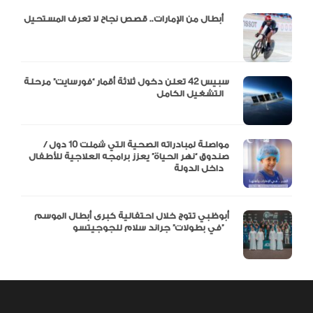
أبطال من الإمارات.. قصص نجاح لا تعرف المستحيل
سبيس 42 تعلن دخول ثلاثة أقمار “فورسايت” مرحلة
التشغيل الكامل
مواصلة لمبادراته الصحية التي شملت 10 دول /
صندوق “نهر الحياة” يعزز برامجه العلاجية للأطفال
داخل الدولة
أبوظبي تتوج خلال احتفالية كبرى أبطال الموسم
في بطولات” جراند سلام للجوجيتسو”