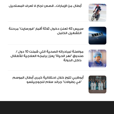
أبطال من الإمارات.. قصص نجاح لا تعرف المستحيل
سبيس 42 تعلن دخول ثلاثة أقمار “فورسايت” مرحلة
التشغيل الكامل
مواصلة لمبادراته الصحية التي شملت 10 دول /
صندوق “نهر الحياة” يعزز برامجه العلاجية للأطفال
داخل الدولة
أبوظبي تتوج خلال احتفالية كبرى أبطال الموسم
في بطولات” جراند سلام للجوجيتسو”