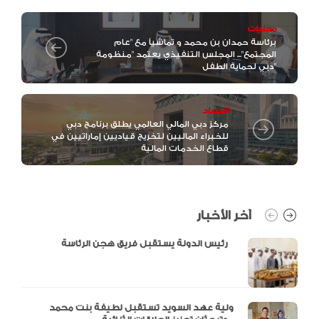
محليات
برئاسة حمدان بن محمد و تماشياً مع "عام
المجتمع"... المجلس التنفيذي يعتمد "منظومة
دبي لحماية الطفل"
اقتصاد
مركز دبي المالي العالمي يطلق برنامج دبي
للخبراء الماليين لتخريج قياديين إماراتيين في
قطاع الخدمات المالية
آخر الأخبار
رئيس الدولة يستقبل فريق هجن الرئاسة
ولية عهد السويد تستقبل لطيفة بنت محمد