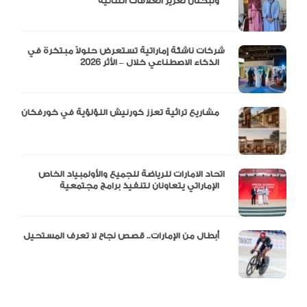
وتبحثان تعزيز العلاقات الثنائية
شركات ناشئة إماراتية تستعرض حلولاً مبتكرة في
الذكاء الاصطناعي خلال – الأثر 2026
مشاريع تراثية تعزز كورنيش اللؤلؤية في خورفكان
اتحاد الامارات للرياضة للجميع والأولمبياد الخاص
الإماراتي يتعاونان لتنفيذ برامج مجتمعية
أبطال من الإمارات.. قصص نجاح لا تعرف المستحيل