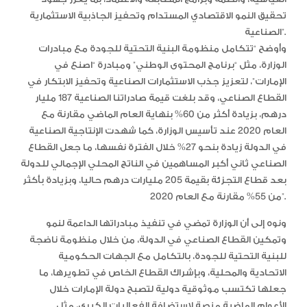
تحقيق النمو الاقتصادي المستدام وتحفيز الجاذبية الاستثمارية
الصناعية”.
وأوضح “تتكامل منظومة البنية التحتية للجودة مع مبادرات
الوزارة، مثل “برنامج المحتوى الوطني” ومبادرة “اصنع في
الإمارات”، لتعزيز جذب الاستثمارات الصناعية وتحفيز الابتكار في
القطاع الصناعي، وقد بلغت قيمة صادراتنا الصناعية 187 مليار
درهم، بزيادة أكثر من 60% بنهاية العام الماضي مقارنة مع
العام 2020 عند تأسيس الوزارة، كما شهدت الإنتاجية الصناعية
في الدولة زيادة بنحو 27% خلال الفترة نفسها، ما جعل القطاع
الصناعي ثاني أكبر المساهمين في الناتج المحلي الإجمالي للدولة
بعد قطاع التجزئة بقيمة 205 مليارات درهم حاليا، وبزيادة بأكثر
من 55% مقارنة مع العام 2020”.
ونوه إلى أن الوزارة تمضي في تنفيذ مبادراتها الداعمة لنمو
وتمكين القطاع الصناعي في الدولة، من خلال منظومة ناضجة
للبنية التحتية للجودة، بالتكامل مع الجهات الحكومية
الاتحادية والمحلية، وبإشراك القطاع الخاص في تطويرها، ما
جعلها تكتسب موثوقية دولية لتصبح دولة الإمارات خلال
الأعوام الماضية منصة لاستضافة الفعاليات الكبرى، مثل