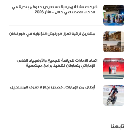
شركات ناشئة إماراتية تستعرض حلولاً مبتكرة في
الذكاء الاصطناعي خلال – الأثر 2026
مشاريع تراثية تعزز كورنيش اللؤلؤية في خورفكان
اتحاد الامارات للرياضة للجميع والأولمبياد الخاص
الإماراتي يتعاونان لتنفيذ برامج مجتمعية
أبطال من الإمارات.. قصص نجاح لا تعرف المستحيل
تابعنا