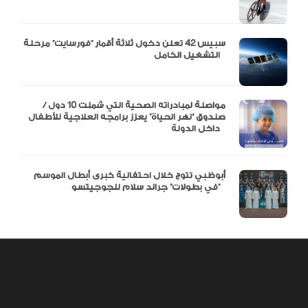
سبيس 42 تعلن دخول ثلاثة أقمار “فورسايت” مرحلة
التشغيل الكامل
مواصلة لمبادراته الصحية التي شملت 10 دول /
صندوق “نهر الحياة” يعزز برامجه العلاجية للأطفال
داخل الدولة
أبوظبي تتوج خلال احتفالية كبرى أبطال الموسم
في بطولات” جراند سلام للجوجيتسو”