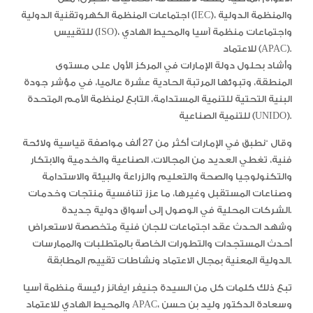
اجتماعات المنظمة الكهروتقنية الدولية (IEC)، والمنظمة الدولية
للتقييس (ISO)، واجتماعات منظمة آسيا والمحيط الهادي
للاعتماد (APAC).
وأشاد بحلول دولة الإمارات في المركز الأول على مستوى
المنطقة، وتبوئها المرتبة الحادية عشرة عالميا، في مؤشر جودة
البنية التحتية للتنمية المستدامة، التابع لمنظمة الأمم المتحدة
للتنمية الصناعية (UNIDO).
وقال “نطبق في الإمارات أكثر من 27 ألف مواصفة قياسية ولائحة
فنية، تغطي العديد من المجالات، الصناعية والخدمية والابتكار
والتكنولوجيا والصحة والتعليم والزراعة والبيئة والاستدامة
وصناعات المستقبل وغيرها، ما عزز تنافسية منتجات وخدمات
الشركات المحلية في الوصول إلى أسواق دولية جديدة.
وشهد الحدث عقد اجتماعات للجان فنية متخصصة لاستعراض
أحدث المستجدات والتطورات الخاصة بالمتطلبات والممارسات
الدولية المعنية بمجال الاعتماد ونشاطات تقييم المطابقة.
تبع ذلك كلمات كل من السيدة جنيفر ايفانز رئيسة منظمة آسيا
والمحيط الهادي للاعتماد APAC، وسعادة الدكتور وليد بن حسن