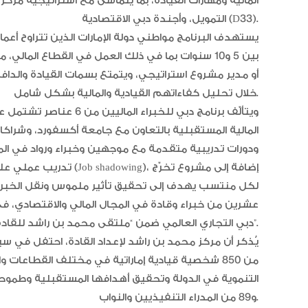
التمويل، وأجندة دبي الاقتصادية (D33).
بين 5 و10 سنوات بما في ذلك العمل في القطاع الم
أو مدير مشروع استراتيجي، ويتمتع بسمات القيادة والدا
خلال تحليل كفاءاتهم القيادية والمالية بشكل شامل.
ويتألّف برنامج دبي للخبرا
المالية المستقبلية بالتعاون مع جامعة أكسفورد، وشراكا
ودورات تدريبية متقدمة مع موجهين وخبراء ورواد في المجا
تدريب عملي على مستوى عا
لكل منتسب يهدف إلى تحقيق تأثير ملموس ونقل الخبر
عشرين من خبراء وقادة في المجال المالي والاقتصادي،
دبي التجاري العالمي ضمن “ملتقى محمد بن راشد للقادة 2025”.
من 850 شخصية قيادية إماراتية في مختلف القطاعا
و89 من المدراء التنفيذيين والنواب.