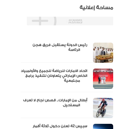
مساحة إعلانية
رئيس الدولة يستقبل فريق هجن
س
الرئاسة
اتحاد الامارات للرياضة للجميع والأولمبياد
عتماد
الخاص الإماراتي يتعاونان لتنفيذ برامج
مجتمعية
أبطال من الإمارات.. قصص نجاح لا تعرف
“الإمارات للدراجات” يتوج بلقب طواف
المستحيل
سبيس 42 تعلن دخول ثلاثة أقمار