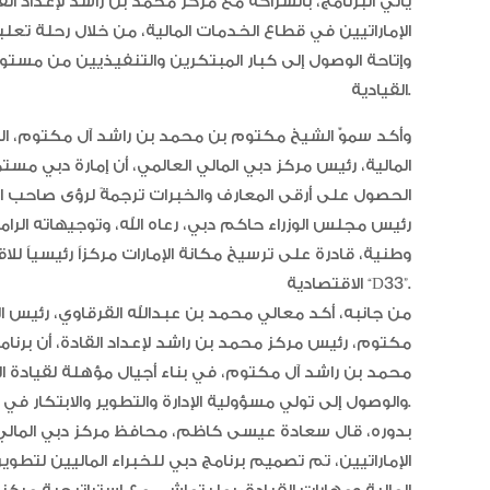
يأتي البرنامج، بالشراكة مع مركز محمد بن راشد لإعداد ال
الإماراتيين في قطاع الخدمات المالية، من خلال رحلة ت
وإتاحة الوصول إلى كبار المبتكرين والتنفيذيين من مستوى ال
القيادية.
وأكد سموّ الشيخ مكتوم بن محمد بن راشد آل مكتوم، النا
المالية، رئيس مركز دبي المالي العالمي، أن إمارة دبي مست
الحصول على أرقى المعارف والخبرات ترجمةً لرؤى صاحب ا
رئيس مجلس الوزراء حاكم دبي، رعاه الله، وتوجيهاته الرام
وطنية، قادرة على ترسيخ مكانة الإمارات مركزاً رئيسياً 
الاقتصادية “D33”.
من جانبه، أكد معالي محمد بن عبدالله القرقاوي، رئيس 
مكتوم، رئيس مركز محمد بن راشد لإعداد القادة، أن برنام
محمد بن راشد آل مكتوم، في بناء أجيال مؤهلة لقيادة الم
والوصول إلى تولي مسؤولية الإدارة والتطوير والابتكار في مؤسسات مالية رائدة محلياً وعالمياً.
بدوره، قال سعادة عيسى كاظم، محافظ مركز دبي المالي ا
الإماراتيين، تم تصميم برنامج دبي للخبراء الماليين لتطو