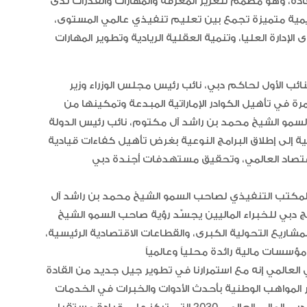
قادة، وهو مصمم لتعزيز المعرفة والمهارات والقدرات لدى
عليمية متميزة تجمع بين تعليم تنفيذي عالمي المستوى،
إدارة العليا، وتنمية العقلية الريادية وتطوير المهارات
ئب الأول لحاكم دبي، نائب رئيس مجلس الوزراء وزير
مرة في تأهيل الكوادر الإماراتية المبدعة وتمكينها من
“أبوظبي لألعاب القوى” يحصد 58
ميدالية و10 أرقام قياسية في كأ
لسمو الشيخ محمد بن راشد آل مكتوم، نائب رئيس الدولة
الإمارات
ية إلى إطلاق البرامج النوعية بغرض تأهيل كفاءات قيادية
للاقتصاد العالمي، وتحقيق مستهدفات أجندة دبي
الإمارات ترسخ ريادتها العالمية في ا
الأدوية المبتكرة لتعزيز صحة المجتمع
المكتب التنفيذي لصاحب السمو الشيخ محمد بن راشد آل
ج دبي للخبراء الماليين يجسّد رؤية صاحب السمو الشيخ
شاريع التحولية الكبرى، والقطاعات الاقتصادية الرئيسية،
البرتغال ويحل وصيفا في المجر
لعالمي إنه مع استمرارنا في تطوير جيل جديد من القادة
ير المواهب الوطنية بأحدث الأدوات والخبرات في الخدمات