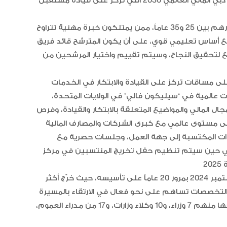
المالية ومهارات القيادة، بما يتماشى مع استراتيجية مركز دبي المالي العالمي 2030 التي تركز على قيادة مستقبل
الإمارات تعزز ريادتها العالمية في ج
الخيل العربية بزيادة بطولاتها المص
ضمن الفئة “A”
يستهدف البرنامج مواطني دولة الإمارات الذين تتراوح أعمارهم بين 25 و35 عاماً، ممن يمتلكون خبرة مهنية تتراوح
الي، مع أساس تعليمي قوي، على أن يكون المترشح قائد فريق
فع لتحقيق النجاح، وسيتم تقييم واختيار المرشحين من
ء الماليين من 6 عناصر تشتمل على مساقات تركز على القيادة والابتكار في الخدمات
ت عالمية في “سيليكون فالي” في الولايات المتحدة،
ل المالي والمواضيع المتعلقة بالابتكار والقيادة، وفرص
لمي مع كبرى الشركات والمصارف المالية (Job shadowing)، إضافة إلى مشروع تخرّج
ات المكتسبة إلى جهة العمل، وجلسات حصرية مع
 في حين سيتم تنظيم حفل تخريج المنتسبين في مركز
يُذكر أن مركز محمد بن راشد لإعداد القادة، احتفل في سبتمبر 2024 بمرور 20 عاماً على تأسيسه، حيث خرّج أكثر
ت والتخصصات تساهم على نحو فعال في الارتقاء بالمسيرة
التنموية في الدولة وتحقيق أهدافها المستقبلية وطموحها منهم 7 وزراء، و10 وكلاء وزارات، و17 من مدراء العموم،