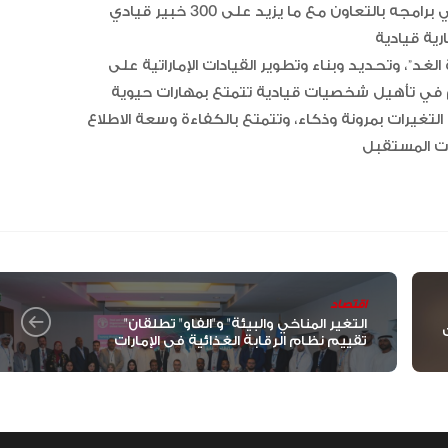
وقدّم المركز منذ تأسيسه دورات تدريبية قيادية لمنتسبي برامجه بالتعاون مع ما يزيد على 300 خبير قيادي
لغد”، وتحديد وبناء وتطوير القيادات الإماراتية على
 في تأهيل شخصيات قيادية تتمتع بمهارات حيوية
غيرات بمرونة وذكاء، وتتمتع بالكفاءة وسعة الاطلاع
اقتصاد
"التغير المناخي والبيئة" و"الفاو" تطلقان
تقييم نظام الرقابة الغذائية في الإمارات