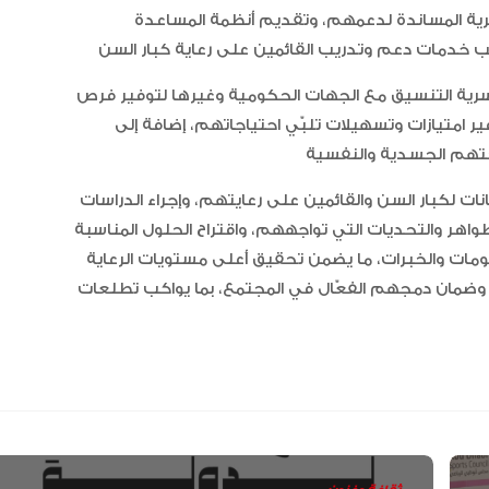
أسرية المساندة لدعمهم، وتقديم أنظمة المساعدة
أسرية التنسيق مع الجهات الحكومية وغيرها لتوفير فرص
ير امتيازات وتسهيلات تلبّي احتياجاتهم، إضافة إلى
“أبوظبي لألعاب القوى” يحصد 58
ميدالية و10 أرقام قياسية في كأ
ات لكبار السن والقائمين على رعايتهم، وإجراء الدراسات
الإمارات
ظواهر والتحديات التي تواجههم، واقتراح الحلول المناسبة
لومات والخبرات، ما يضمن تحقيق أعلى مستويات الرعاية
الإمارات ترسخ ريادتها العالمية في ا
، وضمان دمجهم الفعّال في المجتمع، بما يواكب تطلعات
الأدوية المبتكرة لتعزيز صحة المجتمع
البرتغال ويحل وصيفا في المجر