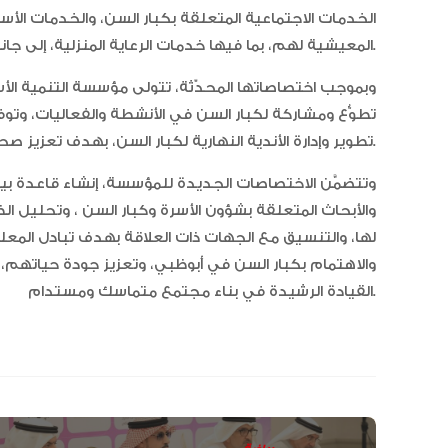
الخدمات الاجتماعية المتعلقة بكبار السن، والخدمات ال
المعيشية لهم، بما فيها خدمات الرعاية المنزلية، إلى جانب خدمات دعم وتدريب القائمين على رعاية كبار السن.
وبموجب اختصاصاتها المحدّثة، تتولى مؤسسة التنمية ال
تطوُّع ومشاركة لكبار السن في الأنشطة والفعاليات، وتوف
تطوير وإدارة الأندية النهارية لكبار السن، بهدف تعزيز صحتهم الجسدية والنفسية.
وتتضمَّن الاختصاصات الجديدة للمؤسسة، إنشاء قاعدة بيان
والأبحاث المتعلقة بشؤون الأسرة وكبار السن ، وتحليل ال
لها، والتنسيق مع الجهات ذات العلاقة بهدف تبادل المع
والاهتمام بكبار السن في أبوظبي، وتعزيز جودة حياتهم
القيادة الرشيدة في بناء مجتمع متماسك ومستدام.