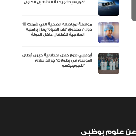
مال
“فورسايت” مرحلة التشغيل الكامل
نفة
مواصلة لمبادراته الصحية التي شملت 10
دول / صندوق “نهر الحياة” يعزز برامجه
العلاجية للأطفال داخل الدولة
أبوظبي تتوج خلال احتفالية كبرى أبطال
الموسم في بطولات” جراند سلام
للجوجيتسو”
عن علوم بوظبي