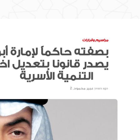
مراسيم وقرارات
بصفته حاكماً لإمارة أب
يصدر قانونا بتعديل
التنمية الأسرية
2 years ago
عبير محمود
,