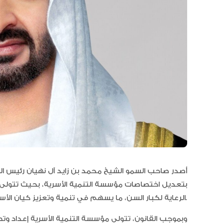
أصدر صاحب السمو الشيخ محمد بن زايد آل نهيان رئيس الدولة
بتعديل اختصاصات مؤسسة التنمية الأسرية، بحيث تتولى ال
الرعاية لكبار السن، ما يسهم في تنمية وتعزيز كيان الأسرة واستقرارها في الإمارة.
وبموجب القانون، تتولى مؤسسة التنمية الأسرية إعداد وتطوي