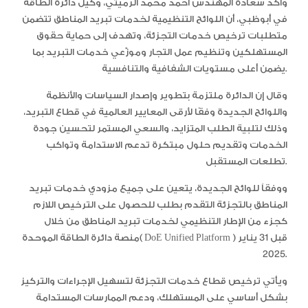
وأكد سعادة المهندس أحمد محمد الرميثي، وكيل دائرة الطاقة
في أبوظبي، أن اللوائح التنظيمية لخدمات تبريد المناطق تتضمن
متطلبات ترخيص خدمات التجزئة، وتهدف إلى حماية حقوق
المستهلكين وتنظيم عمل التجار وموزّعي خدمات التبريد بما
يضمن أعلى مستويات الشفافية والتنافسية.
وقال إن الدائرة ملتزمة بتطوير وإصدار السياسات والأنظمة
واللوائح الجديدة وفقًا لأرقى المعايير العالمية في قطاع التبريد،
وذلك لتلبية الطلب المتزايد، والسعي المستمر لتحسين جودة
الخدمات وتقديم حلول مبتكرة تدعم الاستدامة وتواكب
تطلعات المستقبل.
ووفقاً للوائح الجديدة، يتعين على جميع مزودي خدمات تبريد
المناطق بالتجزئة التقدم بطلب للحصول على الترخيص اللازم
كجزء من الإطار التنظيمي لخدمات تبريد المناطق من خلال
منصة دائرة الطاقة الموحدة( DoE Unified Platform ) قبل 31 يناير
2025.
ويأتي ترخيص قطاع خدمات التجزئة لتسهيل الإجراءات والتركيز
بشكل أساسي على المستهلك، ودعم الممارسات المستدامة