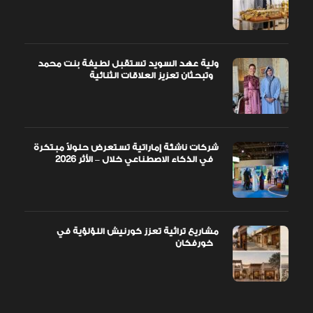
ولية عهد السويد تستقبل لطيفة بنت محمد
وتبحثان تعزيز العلاقات الثنائية
شركات ناشئة إماراتية تستعرض حلولاً مبتكرة
في الذكاء الاصطناعي خلال – الأثر 2026
مشاريع تراثية تعزز كورنيش اللؤلؤية في
خورفكان