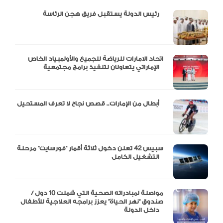
دالية و10 أرقام
رئيس الدولة يستقبل فريق هجن الرئاسة
اتحاد الامارات للرياضة للجميع والأولمبياد الخاص
الإماراتي يتعاونان لتنفيذ برامج مجتمعية
أبطال من الإمارات.. قصص نجاح لا تعرف المستحيل
سبيس 42 تعلن دخول ثلاثة أقمار “فورسايت” مرحلة
التشغيل الكامل
مواصلة لمبادراته الصحية التي شملت 10 دول /
صندوق “نهر الحياة” يعزز برامجه العلاجية للأطفال
داخل الدولة