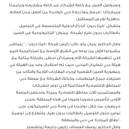
وسنواصل العمل مع كافة الشركاء عبر كافة مشاريعنا وبرامجنا
ومبادراتنا ، لنرسخ معاً ريادة دبي كواحدة من أفضل مدن العالم
جاهزية لفرص المستقبل.
وتشكل “كيتا درون” الذراع الدولية المتخصصة في التوصيل
بالطائرات بدون طيار لشركة “ميتوان” التكنولوجية في الصين.
وقال الدكتور ينيان ماو، نائب رئيس شركة “كيتا درون”.. ” يتماشى
مشروعنا الأول من نوعه في الشرق الأوسط مع استراتيجية النمو
التي تنتهجها الشركة الأم ويسرّنا أن نحظى بشراكة مثالية مع
هيئة دبي للطيران المدني، حيث تم استقبال وفد من الهيئة في
جمهورية الصين الشعبية لإجراء المقارنات اللازمة والتأكد من
استيفاء جميع المتطلبات، وكذلك الشراكة مع سلطة دبي
للمناطق الاقتصادية المتكاملة التي توفر للشركات
والمستثمرين ثلاث مناطق اقتصادية مميزة، وتحتضن المنصة
الأولى لتأسيس حضورنا ونمونا في هذه المنطقة. ونحن
حريصون، من خلال تواجدنا في واحة دبي للسيليكون، على
توفير حلول التوصيل بالطائرات بدون طيار، ونتطلع إلى توسيع
نطاق المبادرة في دبي والمنطقة”.
وقال الدكتور يوسف العساف، رئيس جامعة روتشستر