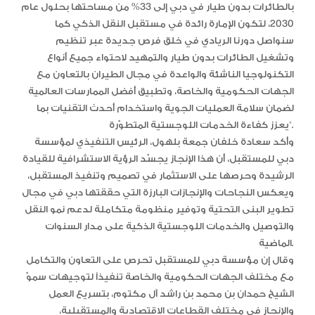
بالطائرات بدون طيار في دبي إلى 33% من مساحتها بحلول عام
2030، لتكون الإمارة رائدة في مستقبل النقل الذكي كما
سنواصل دورنا الريادي في خلق فرص جديدة عبر تنظيم
وتشغيل الطائرات بدون طيار والتمهيد لاحتواء جميع أنواع
التكنولوجيا الناشئة والواعدة في مجال الطيران بالتعاون مع
الجهات الحكومية والخاصة، وتطبيق أفضل الممارسات العالمية
لضمان سلامة العمليات الجوية واستخدام أحدث التقنيات بما
يعزز كفاءة الخدمات اللوجستية المتطوّرة”.
وأكد سعادة خلفان جمعة بلهول، الرئيس التنفيذي لمؤسسة
دبي للمستقبل، أن هذا الإنجاز يجسّد الرؤية الاستشرافية للقيادة
الرشيدة وحرصها على الاستثمار في تصميم وتنفيذ المستقبل،
ويعكس النجاحات والإنجازات البارزة التي حققتها دبي في مجال
تطوير البنى التحتية وتوفير منظومة متكاملة لدعم نمو النقل
والتوصيل والخدمات اللوجستية الذكية على مدار السنوات
الماضية.
وقال إن مؤسسة دبي للمستقبل تحرص على التعاون والتكامل
مع مختلف الجهات الحكومية والخاصة تنفيذاً لتوجيهات سموّ
الشيخ حمدان بن محمد بن راشد آل مكتوم، بتسريع العمل
والإنجاز في مختلف القطاعات الاقتصادية والمستقبلية،