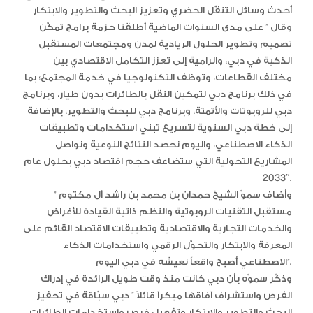
أحدث وسائل التنقّل الحضري وتعزيز البحث والتطوير والابتكار
وقال ” على مدى السنوات الماضية أطلقنا حزمة برامج تمكّن
تصميم وتطوير الحلول الريادية لمدن ومجتمعات المستقبل
الذكية في دبي، والرامية إلى تعزز التكامل الاقتصادي بين
مختلف القطاعات، وتوظف التكنولوجيا في خدمة المجتمع؛ بما
في ذلك برنامج دبي لتمكين النقل بالطائرات بدون طيار، وبرنامج
دبي للروبوتات والأتمتة، وبرنامج دبي للبحث والتطوير، بالإضافة
إلى خطة دبي السنوية لتسريع تبني استخدامات وتطبيقات
الذكاء الاصطناعي، واليوم نحصد النتائج النوعية ونواصل
المشاريع التحولية التي ستضاعف حجم اقتصاد دبي بحلول عام
2033″.
وأضاف سموّ الشيخ حمدان بن محمد بن راشد آل مكتوم ”
مستقبل التقنيات الروبوتية والنظم ذاتية القيادة للأغراض
والخدمات التجارية والاقتصادية وتطبيقات الاقتصاد القائم على
المعرفة والابتكار والتحوّل الرقمي واستخدامات الذكاء
الاصطناعي أصبح واقعاً نعيشه في دبي اليوم”.
وذكّر سموّه بأن دبي كانت منذ وقت طويل الرائدة في إدراك
الفرص واستشراف آفاقها مبكراً قائلاً ” دبي سبّاقة في تحفيز
البحث والتطوير والابتكار وتفعيل فرص واستخدامات الطائرات