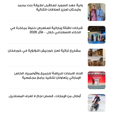
ولية عهد السويد تستقبل لطيفة بنت محمد
وتبحثان تعزيز العلاقات الثنائية
شركات ناشئة إماراتية تستعرض حلولاً مبتكرة في
الذكاء الاصطناعي خلال – الأثر 2026
مشاريع تراثية تعزز كورنيش اللؤلؤية في خورفكان
اتحاد الامارات للرياضة للجميع والأولمبياد الخاص
الإماراتي يتعاونان لتنفيذ برامج مجتمعية
أبطال من الإمارات.. قصص نجاح لا تعرف المستحيل