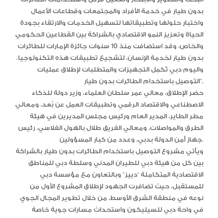
بدون طيار في خدمة الأفراد والمجتمعات وقطاعات الأعمال
واختبار حلولها وتطبيقاتها لتسهيل الخدمات والارتقاء بجودة
الحياة وتعزيز النمو الاقتصادي بالشراكة بين القطاعين الحكومي
والخاص، وقد استضافت منذ 10 سنوات جائزة الإمارات للطائرات
بدون طيار لخدمة الإنسان، لتشجيع تطبيقات هذه التكنولوجيا.
واليوم دبي تُكمِل التجهيزات والمتطلبات لإطلاق عمليات
التوصيل باستخدام الطائرات بدون طيار”.
حضر الإطلاق، معالي عمر سلطان العلماء، وزير دولة للذكاء
الاصطناعي والاقتصاد الرقمي وتطبيقات العمل عن بُعد، ومعالي
مطر الطاير، المدير العام ورئيس مجلس المديرين في هيئة
الطرق والمواصلات، ومعالي الفريق طلال بالهول الفلاسي، رئيس
جهاز أمن الدولة بدبي، وعدد من كبار المسؤولين.
ويأتي مشروع التوصيل باستخدام الطائرات بدون طيار بالشراكة
بين كل من هيئة دبي للطيران المدني وسلطة دبي للمناطق
الاقتصادية المتكاملة “دييز” وبالتعاون مع مؤسسة دبي
للمستقبل، حيث تضافرت الجهود لإطلاق المشروع الأول من
نوعه في منطقة الشرق الأوسط، من خلال تطوير المجال الجوي
في واحة دبي للسيليكون واستحداث مسارات جوية خاصة