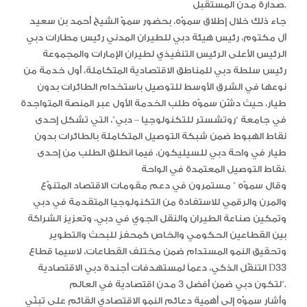
صدارة مدن المستقبل.
جاء ذلك خلال إطلاق سموّه، بحضور سموّ الشيخ أحمد بن سعيد
آل مكتوم، رئيس هيئة دبي للطيران المدني رئيس مطارات دبي
الرئيس الأعلى الرئيس التنفيذي لطيران الإمارات والمجموعة
رئيس سلطة دبي للمناطق الاقتصادية المتكاملة، أول خدمة من
نوعها في الشرق الأوسط للتوصيل باستخدام الطائرات بدون
طيار، حيث دشّن سموّه طلب الخدمة الأول عبر المنصة المتواجدة
في جامعة “روتشستر للتكنولوجيا – دبي”، التي تشكل إحدى
نقاط الهبوط ضمن شبكة التوصيل المتكاملة بالطائرات بدون
طيار في واحة دبي للسيليكون، فيما انطلق الطلب من إحدى
نقاط التوصيل المعتمدة في الواحة.
وقال سموّه ” مستمرون في دعم مقومات الاقتصاد المتنوّع
والمرن والرقمي للاستفادة من التكنولوجيا المتقدمة في دبي
وتمكين صناعة الطيران والنقل الجوي في دبي، وتعزيز الشراكة
بين القطاعين الحكومي والخاص كمحفز للبحث والتطوير
وتحقيق النمو المستدام ضمن مختلف القطاعات، لاسيما قطاع
التنقّل الذكي، دعماً لمستهدفات أجندة دبي الاقتصادية D33
لتكون دبي ضمن أفضل 3 مدن اقتصادية في العالم”.
وأشار سموّه إلى أهمية دعائم النمو الاقتصادي القائم على تبنّي