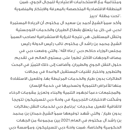
ومتناغمة مع الاستخدامات الاعتيادية للمجال الجوي، ضمن
المنطقة الاقتصادية المتخصصة بالمعرفة والابتكار والمنضوية
تحت مظلة “دييز”.
وأكد سموّ الشيخ أحمد بن سعيد آل مكتوم، أن الريادة المستمرة
لدبي في كل ما يتعلق بقطاع الطيران والخدمات اللوجستية
وتنقّل المستقبل، هي نتيجة للرؤية الاستشرافية لصاحب السموّ
الشيخ محمد بن راشد آل مكتوم، نائب رئيس الدولة رئيس
مجلس الوزراء حاكم دبي “رعاه الله”، والتي وضعت دبي في
مصاف الوجهات الأكثر تطوراً على مستوى العالم في تقديم
حلول النقل الجوي والطيران، وأضافت إلى ذلك التميّز في البحث
والتطوير واختبار تقنيات المستقبل الواعدة في مجالات
الطائرات بدون طيار والخدمات المرتبطة بها، وتفعيل الاستفادة
منها للأغراض التنموية وتسخيرها في خدمة الإنسان
والمجتمعات دعماً لجهود التنمية والبناء وتعزيز مقومات الرخاء.
وشكّلت الاختبارات التجريبية في واحة دبي للسيليكون تتويجاً
لاتفاقية تفعيل مخرجات “برنامج دبي لخدمات النقل بطائرات
بدون طيار”، والتي شهد توقيعها سموّ الشيخ حمدان بن محمد
بن راشد آل مكتوم في العام 2021 بين مجموعة من الجهات
الحكومية والخاصة، ضمت واحة دبي للسيليكون، ومؤسسة دبي