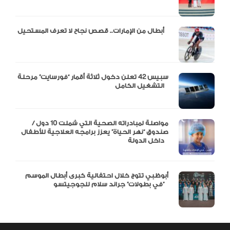
أبطال من الإمارات.. قصص نجاح لا تعرف المستحيل
سبيس 42 تعلن دخول ثلاثة أقمار “فورسايت” مرحلة
التشغيل الكامل
مواصلة لمبادراته الصحية التي شملت 10 دول /
صندوق “نهر الحياة” يعزز برامجه العلاجية للأطفال
داخل الدولة
أبوظبي تتوج خلال احتفالية كبرى أبطال الموسم
في بطولات” جراند سلام للجوجيتسو”