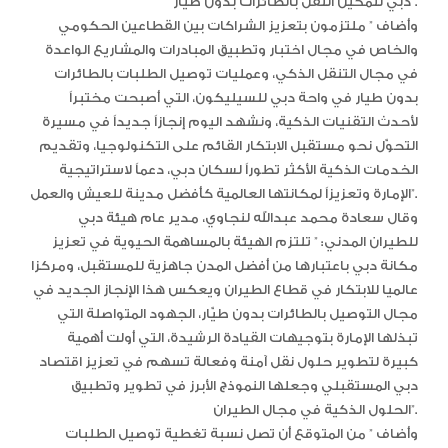
دبي لتمكين النقل بالطائرات بدون طيار”.
وأضاف ” ملتزمون بتعزيز الشراكات بين القطاعين الحكومي
والخاص في مجال اختبار وتطبيق المبادرات والمشاريع الواعدة
في مجال التنقل الذكي، وعمليات توصيل الطلبات بالطائرات
بدون طيار في واحة دبي للسيليكون، التي أصبحت مختبراً
لأحدث التقنيات الذكية، ونشهد اليوم إنجازاً جديداً في مسيرة
التحوّل نحو مستقبل الابتكار القائم على التكنولوجيا، وتقديم
الخدمات الذكية الأكثر تطوراً لسكان دبي، دعماً لاستراتيجية
الإمارة وتعزيزاً لمكانتها العالمية كأفضل مدينة للعيش والعمل”.
وقال سعادة محمد عبدالله لنجاوي، مدير عام هيئة دبي
للطيران المدني: ” تلتزم الهيئة بالمساهمة الحيوية في تعزيز
مكانة دبي باعتبارها من أفضل المدن جاهزية للمستقبل، ومركزا
عالميا للابتكار في قطاع الطيران ويعكس هذا الإنجاز الجديد في
مجال التوصيل بالطائرات بدون طيّار، الجهود المتواصلة التي
تبذلها الإمارة بتوجيهات القيادة الرشيدة، التي أولت أهمية
كبيرة لتطوير حلول نقل آمنة وفعالة تسهم في تعزيز اقتصاد
دبي المستقبلي وجعلها النموذج الأبرز في تطوير وتطبيق
الحلول الذكية في مجال الطيران”.
وأضاف ” من المتوقع أن تصل نسبة تغطية توصيل الطلبات