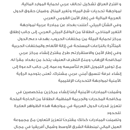
و اقترح العراق تشكيل تحالف عربي لحماية الموارد المائية،
لمواجهة تحديات شح المياه وتغير المناخ، وضمان حقوق الدول
العربية المائية في إطار الأمن القومي العربي.
وفي الشأن البيئي، أعلنت بغداد عن مبادرة عربية لمواجهة
التغير المناخي، انطلاقًا من الواقع البيئي العربي، إلى جانب إطلاق
مركز لحماية البيئة من مخلفات الحروب، بهدف دعم الدول
المتأثرة بالنزاعات المسلحة في إزالة الألغام والمخلفات الحربية.
وفي إطار الأمن والاستقرارتم طرح مقترح إنشاء مركز عربي
لمكافحة الإرهاب ومنع التطرف العنيف يتخذ من بغداد مقرًا له،
مع توفير التمويل اللازم لتأسيسه ودعمه، إلى جانب الدعوة إلى
إنشاء غرفة تنسيق أمني عربي مشترك، تُعنى بتوحيد الرؤية
الأمنية لمواجهة التحديات الإقليمية.
وشملت المبادرات الأمنية أيضًا إنشاء مركزين متخصصين في
مكافحة المخدرات والجريمة المنظمة، انطلاقاً من الحاجة الملحة
لتعزيز قدرات الدول العربية في مواجهة هذه الظواهر العابرة
للحدود.
وتضمنت المبادرات كذلك مقترحًا لتعزيز التعاون مع مجموعة
العمل المالي لمنطقة الشرق الأوسط وشمال أفريقيا في مجال