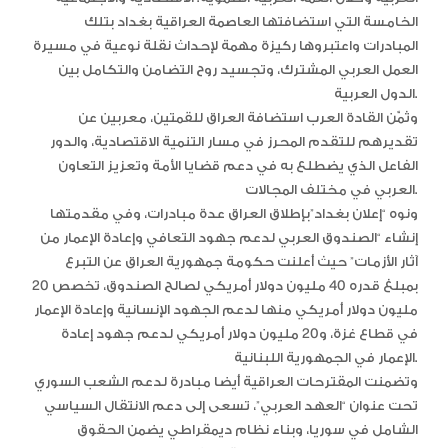
الخامسة التي استضافتها العاصمة العراقية بغداد بتلك
المبادرات واعتبروها ركيزة مهمة لإحداث نقلة نوعية في مسيرة
العمل العربي المشترك، وتجسيد روح التضامن والتكامل بين
الدول العربية.
وثمّن القادة العرب استضافة العراق للقمتين، معربين عن
تقديرهم للتقدم المحرز في مسار التنمية الاقتصادية، والدور
الفاعل الذي يضطلع به في دعم قضايا الأمة وتعزيز التعاون
العربي في مختلف المجالات.
ونوه “إعلان بغداد”بإطلاق العراق عدة مبادرات، وفي مقدمتها
إنشاء “الصندوق العربي لدعم جهود التعافي وإعادة الإعمار من
آثار الأزمات” حيث أعلنت حكومة جمهورية العراق عن التبرع
بمبلغ قدره 40 مليون دولار أمريكي لصالح الصندوق، تخصص 20
مليون دولار أمريكي منها لدعم الجهود الإنسانية وإعادة الإعمار
في قطاع غزة، و20 مليون دولار أمريكي لدعم جهود إعادة
الإعمار في الجمهورية اللبنانية.
وتضمنت المقترحات العراقية أيضا مبادرة لدعم الشعب السوري
تحت عنوان “العهد العربي”، تسعى إلى دعم الانتقال السياسي
الشامل في سوريا، وبناء نظام ديمقراطي يضمن الحقوق