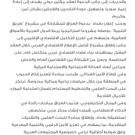
والحريات، إلى جانب الدعوة لعقد مؤتمر دولي يهدف إلى إعادة
إعمار سوريا، وتسهيل عودة النازحين واللاجئين بشكل آمن
وكريم.
ورحب “إعلان بغداد” بدعوة العراق للمشاركة في مشروع “طريق
التنمية”، بوصفه مشروعًا استراتيجيًا يربط الدول العربية بالأسواق
العالمية، ويُسهم في تعزيز التكامل الاقتصادي الإقليمي إلى
جانب إطلاق مشروع شامل للإصلاح الاقتصادي العربي خلال العقد
المقبل يستهدف بناء فضاء اقتصادي عربي متكامل قادر على
المنافسة، ويعزز من الشراكة بين القطاعين العام والخاص،
ويراعي أبعاد العدالة الاجتماعية والاستدامة البيئية.
وفي قطاع الأمن الغذائي، طُرحت مبادرة لتعزيز إنتاج الحبوب
في المنطقة من خلال سياسات زراعية ومائية مدروسة، ترتكز
على البحث العلمي والتخطيط المستدام لضمان استدامة الموارد
للأجيال القادمة.
وفي المجال التكنولوجي، قدّمت العراق مبادرات رائدة في
الذكاء الاصطناعي، شملت إنشاء مركز عربي متخصص
تستضيفه بغداد، وإطلاق مبادرة للبحث العلمي والتقنيات
المتقدمة، بما يسهم في تعزيز الأمن الرقمي والتنمية المعرفية
وفق ضوابط أخلاقية تراعي خصوصية المجتمعات العربية.