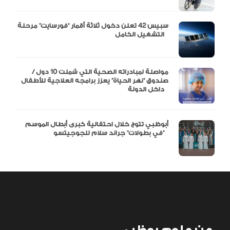
سبيس 42 تعلن دخول ثلاثة أقمار “فورسايت” مرحلة
التشغيل الكامل
مواصلة لمبادراته الصحية التي شملت 10 دول /
صندوق “نهر الحياة” يعزز برامجه العلاجية للأطفال
داخل الدولة
أبوظبي تتوج خلال احتفالية كبرى أبطال الموسم
في بطولات” جراند سلام للجوجيتسو”