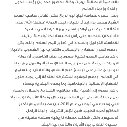
بالعاصمة الإيطالية “روما”، وذلك بحضور عدد من رؤساء الدول
وقادة وزعماء العالم.
ونقل سموه لقداسة البابا ليو الرابع عشر، تهاني صاحب السمو
الشيخ محمد بن زايد آل نهيان رئيس الدولة “حفظه الله”، على
الثقة الكبيرة التي أولاه إياها مجمع الكرادلة في حاضرة
الفاتيكان بانتخابه على رأس الكنيسة الكاثوليكية، متمنيا
لقداسته التوفيق والسداد في تعزيز قيم السلام والتعايش،
ودعم الحوار الحضاري والإنساني، والتقارب بين الشعوب والأديان.
وأكد صاحب السمو الشيخ سعود بن صقر القاسمي، أن دولة
الإمارات حريصة على تعزيز رسالتها الإنسانية، والعمل مع البابا
ليو الرابع عشر على ترسيخ قيم السلام، والتعايش، والتسامح
في العالم، ودعم الجهود المشتركة الهادفة إلى إيجاد حلول
للقضايا الإنسانية والاجتماعية، بما يخدم البشرية جمعاء.
وأشار سموه إلى أهمية إعلاء مفاهيم التسامح والسلام والحوار
بين مختلف الأديان في العالم، من خلال وثيقة “الأخوة الإنسانية”
التي وقعت في أبوظبي عام 2019، بين فضيلة الإمام الأكبر
الدكتور أحمد الطيب، شيخ الأزهر الشريف، والبابا الراحل
فرنسيس، والتي شكّلت محطة تاريخية وعلامة مضيئة في
مسيرة التقارب بين الأديان والتآخي بين البشر.