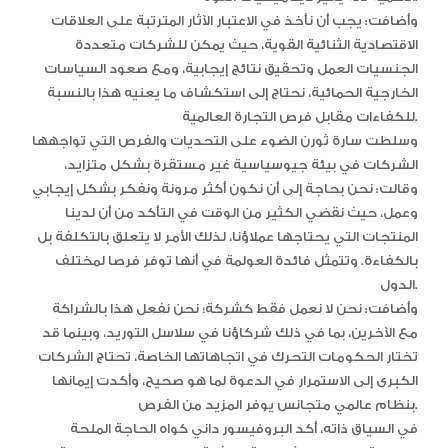
وأضافت: يجب أن نأخذ في الاعتبار الآثار المترتبة على العلاقات
الاقتصادية الثنائية القوية، حيث يمكن للشركات متعددة
الجنسيات العمل وتحقيق نتائج إيجابية، ومع صعود السياسات
الخارجية الحمائية، نحتاج إلى استكشاف ما يعنيه هذا بالنسبة
للكفاءات مقابل فرص التجارة العالمية.
وسلطت سارة ثورن الضوء على التحديات والفرص التي تواجهها
الشركات في بيئة جيوسياسية غير مستقرة بشكل متزايد،
وقالت: نحن بحاجة إلى أن نكون أكثر مرونة ونفكر بشكل إيجابي
وعمل، حيث نقضي الكثير من الوقت في التأكد من أن لدينا
المنتجات التي يحتاجها عملاؤنا، لذلك الأمر لا يتعلق بالتكلفة بل
بالكفاءة. وتتمثل فائدة العولمة في أنها توفر فرصا لمختلف
الدول.
وأضافت: نحن لا نعمل فقط كشركة؛ نحن نفعل هذا بالشراكة
مع الآخرين، بما في ذلك شركاؤنا في سلاسل التوريد، وبينما قد
تختار الحكومات التحرك في اتجاهاتها الخاصة، تحتاج الشركات
الكبرى إلى الاستمرار في الدعوة لما هو صحيح، وأكدت إيمانها
بنظام عالمي متجانس يوفر المزيد من الفرص.
في السياق ذاته، أكد البروفيسور داني كواه الحاجة الملحة