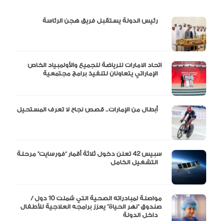
دالية و10 أرقام
رئيس الدولة يستقبل فريق هجن الرئاسة
اتحاد الامارات للرياضة للجميع والأولمبياد الخاص
الإماراتي يتعاونان لتنفيذ برامج مجتمعية
أبطال من الإمارات.. قصص نجاح لا تعرف المستحيل
سبيس 42 تعلن دخول ثلاثة أقمار “فورسايت” مرحلة
التشغيل الكامل
مواصلة لمبادراته الصحية التي شملت 10 دول /
صندوق “نهر الحياة” يعزز برامجه العلاجية للأطفال
داخل الدولة