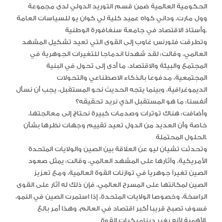
الحكومية العالمية ضمن قسم التوريد الدولي لدى مجموعة
وول مارت، وداني كواه عميد كلية لي كوان يو للسياسات العامة
وأستاذ الاقتصاد في جامعة سنغافورة الوطنية.
وتطرقت فلورنس غاوب إلى القوى التي تعيد تشكيل المشهد
العالمي، وقالت: لقد شهدنا اندماجا للتغيرات الجوهرية في
المجتمع والبيئة والاقتصاد، ما أدى إلى تحول في البنية
المجتمعية، مدفوعا بالذكاء الاصطناعي والتحولات
الديموغرافية، وبينما يتجه الحديث نحو المستقبل، يجب أن نسأل
أنفسنا: ما هو المستقبل الذي نريد تحقيقه؟
وأضافت: هناك توترات وصدمات كبيرة نحتاج إلى معالجتها،
خاصة وأن العديد من الدول تعيد تقييم وجهات نظرها بشأن
الحلول المحتملة.
وتحدثت تشيان ليو عن العلاقة بين الصين والولايات المتحدة
الأمريكية، وآثارها على المشهد العالمي، وقالت: يمثل صعود
الصين تغيراً جوهرياً في توازنات القوة العالمية، ومع تعزيز
الصين لمكانتها على المسرح العالمي، فإن ذلك له آثار على القوى
الراسخة، وخصوصا الولايات المتحدة، إذا استمرت الصين في النمو،
فسوف تصبح قريبا أكبر اقتصاد في العالم، وهذا أمر بالغ
الأهمية لأنه يغير ديناميكيات القوة.