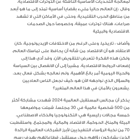
لمعالجة التحديات الأساسية الناشئة عن التوترات الاقتصادية،
وقال : إن العالم حالياً مليء بقضايا أساسية تمتد إلى ما هو أبعد
من مناطق الحرب التقليدية، وحتى في الأماكن التي لا تشهد
صراعات، هناك توترات عميقة، وخصوصاً حول الصدمات
الاقتصادية والبيئية.
وأضاف : تاريخيا، وعلى الرغم من الاختلافات الإيديولوجية، كان
الاعتقاد هو أن الاقتصاد من شأنه أن يحافظ على تماسك العالم،
ولكن هذه الفكرة تتعرض للتقويض الآن، وقد أدى هذا إلى
إضعاف الروابط الاقتصادية، مشيراً إلى أن الانفصال بين السياسة
والحياة اليومية أمر بالغ الأهمية، ولم نعالجه بشكل فعال بعد،
والسؤال الذي نواجهه الآن هو: كيف نجعل الناس العاديين
يشعرون بالأمان في هذا العالم المتغير؟.
يذكر أن مجالس المستقبل العالمية 2024 شهدت مشاركة أكثر
من 500 شخصية عالمية في 30 مجلساً، شملت مواضيعها
خمسة مجالات رئيسية هي؛ التكنولوجيا والذكاء الاصطناعي،
البيئة والمناخ، الحوكمة، الاقتصاد والمالية، والمجتمع، واستقطبت
70 من نخبة الرؤساء التنفيذيين لأبرز الشركات العالمية الرائدة
الذين يشاركون رؤاهم حول مستقبل قطاعاتهم بهدف رسم