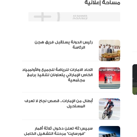
مساحة إعلانية
رئيس الدولة يستقبل فريق هجن
س
الرئاسة
اتحاد الامارات للرياضة للجميع والأولمبياد
عتماد
الخاص الإماراتي يتعاونان لتنفيذ برامج
مجتمعية
أبطال من الإمارات.. قصص نجاح لا تعرف
“الإمارات للدراجات” يتوج بلقب طواف
المستحيل
سبيس 42 تعلن دخول ثلاثة أقمار
مال
“فورسايت” مرحلة التشغيل الكامل