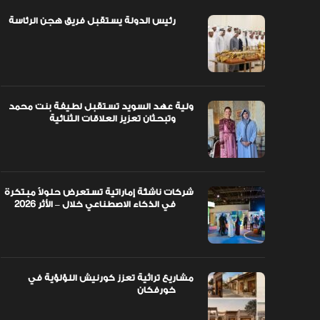
رئيس الدولة يستقبل فريق هجن الرئاسة
اً مبتكرة
ولية عهد السويد تستقبل لطيفة بنت محمد
وتبحثان تعزيز العلاقات الثنائية
ولية عهد السويد تستقبل لطيفة بنت محمد
وتبحثان تعزيز العلاقات الثنائية
شركات ناشئة إماراتية تستعرض حلولاً مبتكرة
في الذكاء الاصطناعي خلال – الأثر 2026
مشاريع تراثية تعزز كورنيش اللؤلؤية في
خورفكان