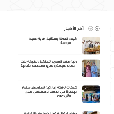
آخر الأخبار
رئيس الدولة يستقبل فريق هجن
الرئاسة
ولية عهد السويد تستقبل لطيفة بنت
محمد وتبحثان تعزيز العلاقات الثنائية
“مال” تحصل على الموافقة المبدئية
شركات ناشئة إماراتية تستعرض حلولاً
مبتكرة في الذكاء الاصطناعي خلال –
الأثر 2026
مشاريع تراثية تعزز كورنيش اللؤلؤية