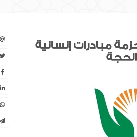
زمة مبادرات إنسانية
سوق دبي المالي يحصل على اعتراف
هيئة الرقابة على الأسواق المالية
السويسرية كمنصة تداول أجنبية
سبيس 42 تعلن دخول ثلاثة أقمار
“فورسايت” مرحلة التشغيل الكامل
للرخصة المصرفية من المصرف
المركزي
مجلس الأعمال الإماراتي الهندي: