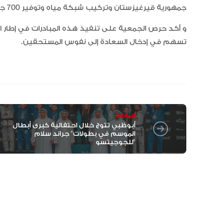
جمهورية قيرغيزستان وتركيب شبكة مياه وتوفير 700 جلسة غسيل كلوي من خلال مركز الشارقة لغسيل الكُلى.
و أكد حرص الجمعية على تنفيذ هذه المبادرات في إطار ال
تسهم في إدخال السعادة إلى نفوس المستحقين.
الإمارات
أبوظبي تتوج خلال احتفالية كبرى أبطال
الموسم في بطولات" جراند سلام
للجوجيتسو"