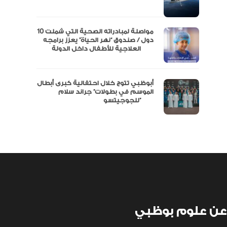
نفة
مواصلة لمبادراته الصحية التي شملت 10
دول / صندوق “نهر الحياة” يعزز برامجه
العلاجية للأطفال داخل الدولة
أبوظبي تتوج خلال احتفالية كبرى أبطال
الموسم في بطولات” جراند سلام
للجوجيتسو”
عن علوم بوظبي