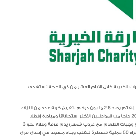
العلاقات الاقتصادية والاستثمارية ب
البلدين تشهد نموا متسارعا
رات الخيرية خلال الأيام العشر من ذي الحجة تستهدف
و قال عبدالله سلطان بن خادم المدير التنفيذي للجمعية إنه تم رصد 2.6 مليون درهم لتفريج كربة عدد من النزلاء
في قضايا تعسر مالي إلى جانب مبادرة تسيير الحج لنحو 20 حاجاً من المواطنين الأكثر استحقاقاً ومبادرة إفطار
الصائمين في يوم عرفة لنحو 15 ألف صائم من خلال توزيع وجبات الطعام مع غروب شمس يوم عرفة وعلاج نحو 3
حالات مرضية صدرت لها موافقة من لجنة المساعدات وإجراء 50 عملية قسطرة للقلب وبناء مسجد في إحدى قرى