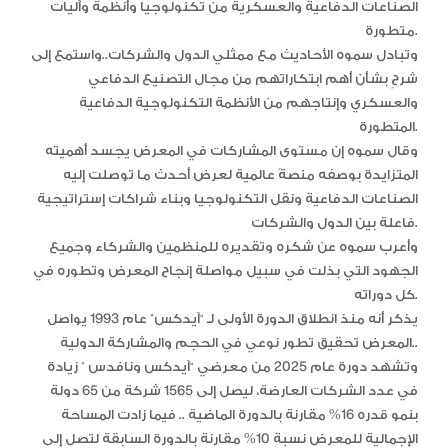
الصناعات الدفاعية والعسكرية من تكنولوجيا وأنظمة وآليات
متطورة.
وتبادل سموه الأحاديث مع ممثلي الدول والشركات..واستمع إلى
شرحٍ بشأن أهم ابتكاراتهم من مجال التصنيع الدفاعي
والعسكري وإنتاجهم من الأنظمة التكنولوجية الدفاعية
المتطورة.
وقال سموه إن مستوى المشاركات في المعرض يجسد أهميته
المتزايدة بوصفه منصةً عالمية لعرض أحدث ما توصلت إليه
الصناعات الدفاعية ونقل التكنولوجيا وبناء شراكات إستراتيجية
فاعلة بين الدول والشركات.
وأعرب سموه عن شكره وتقديره للمنظمين والشركاء وجميع
الجهود التي بذلت في سبيل مواصلة إنجاح المعرض وتطوره في
كل دوراته.
يذكر أنه منذ انطلاق الدورة الأولى لـ “آيدكس” عام 1993 يواصل
المعرض تحقيق تطور نوعي في الحجم والمشاركة الدولية..
وتشهد دورة عام 2025 من معرضي “آيدكس ونافدس ” زيادة
في عدد الشركات العارضة، ليصل إلى 1565 شركة من 65 دولة
بنمو قدره 16% مقارنة بالدورة الماضية .. فيما زادت المساحة
الإجمالية للمعرض نسبة 10% مقارنة بالدورة السابقة لتصل إلى