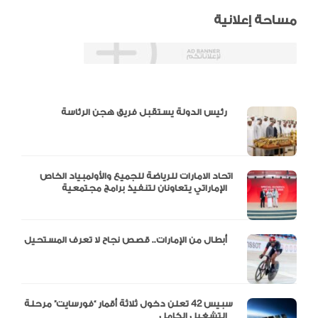
مساحة إعلانية
دالية و10 أرقام
رئيس الدولة يستقبل فريق هجن الرئاسة
اتحاد الامارات للرياضة للجميع والأولمبياد الخاص
الإماراتي يتعاونان لتنفيذ برامج مجتمعية
أبطال من الإمارات.. قصص نجاح لا تعرف المستحيل
سبيس 42 تعلن دخول ثلاثة أقمار “فورسايت” مرحلة
التشغيل الكامل