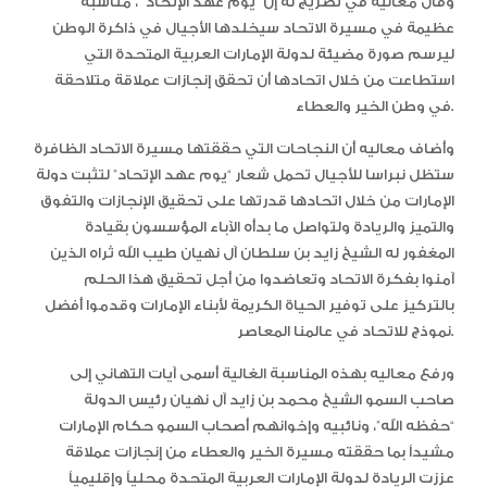
وقال معاليه في تصريج له إن “يوم عهد الإتحاد” ، مناسبة
عظيمة في مسيرة الاتحاد سيخلدها الأجيال في ذاكرة الوطن
ليرسم صورة مضيئة لدولة الإمارات العربية المتحدة التي
استطاعت من خلال اتحادها أن تحقق إنجازات عملاقة متلاحقة
في وطن الخير والعطاء.
وأضاف معاليه أن النجاحات التي حققتها مسيرة الاتحاد الظافرة
ستظل نبراسا للأجيال تحمل شعار “يوم عهد الإتحاد” لتثبت دولة
الإمارات من خلال اتحادها قدرتها على تحقيق الإنجازات والتفوق
والتميز والريادة ولتواصل ما بدأه الآباء المؤسسون بقيادة
المغفور له الشيخ زايد بن سلطان آل نهيان طيب الله ثراه الذين
آمنوا بفكرة الاتحاد وتعاضدوا من أجل تحقيق هذا الحلم
بالتركيز على توفير الحياة الكريمة لأبناء الإمارات وقدموا أفضل
نموذج للاتحاد في عالمنا المعاصر.
ورفع معاليه بهذه المناسبة الغالية أسمى آيات التهاني إلى
صاحب السمو الشيخ محمد بن زايد آل نهيان رئيس الدولة
“حفظه الله”، ونائبيه وإخوانهم أصحاب السمو حكام الإمارات
مشيداً بما حققته مسيرة الخير والعطاء من إنجازات عملاقة
عززت الريادة لدولة الإمارات العربية المتحدة محلياً وإقليمياً