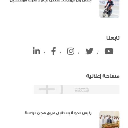
أبطال من الإمارات.. قصص نجاح لا تعرف المستحيل
تابعنا
/
/
/
/
مساحة إعلانية
دالية و10 أرقام
رئيس الدولة يستقبل فريق هجن الرئاسة