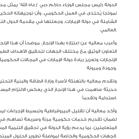
الدولة رئيس مجلس الوزراء حاكم دبي “رعاه الله” يمثل مد
نموذجًا يُحتذى في العمل الحكومي، وأن توجيهاته الحكي
الشاملة في دولة الإمارات، وجعلتها في مقدمة الدول ا
العالمي.
وأعرب معاليه عن اعتزازه بهذا الإنجاز، موضحاً أن هذا الإنج
التعاون الوثيق مع مختلف الجهات لتحقيق الأهداف الطموح
الإنجازات وتعزيز ريادة دولة الإمارات في المجالات الحكو
وجودة ومرونة.
وتقدم معاليه بالتهنئة لأسرة وزارة الطاقة والبنية التحتي
حديثة ساهمت في هذا الإنجاز الذي يعكس الالتزام المستمر 
استدامة وتقدماً.
وأكد معاليه أن تقليل البيروقراطية وتبسيط الإجراءات 
لضمان تقديم خدمات حكومية مرنة وسريعة تساهم في ت
المتعاملين، بما يدعم رؤية الدولة في تحقيق التنمية ال
الجهات الحكومية والخاصة لمواصلة تطوير الحلول المبتكرة التي تساهم في تسهيل حياة الأفراد.