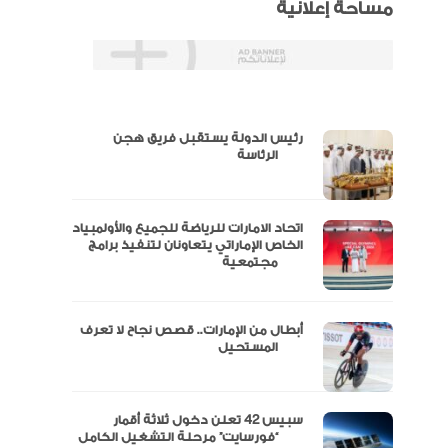
مساحة إعلانية
رئيس الدولة يستقبل فريق هجن
س
الرئاسة
اتحاد الامارات للرياضة للجميع والأولمبياد
عتماد
الخاص الإماراتي يتعاونان لتنفيذ برامج
مجتمعية
أبطال من الإمارات.. قصص نجاح لا تعرف
“الإمارات للدراجات” يتوج بلقب طواف
المستحيل
سبيس 42 تعلن دخول ثلاثة أقمار
مال
“فورسايت” مرحلة التشغيل الكامل