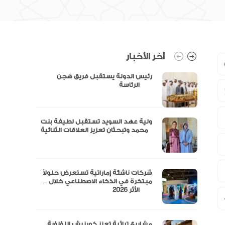
آخر الأخبار
رئيس الدولة يستقبل فريق هجن
الرئاسة
ولية عهد السويد تستقبل لطيفة بنت
محمد وتبحثان تعزيز العلاقات الثنائية
“مال” تحصل على الموافقة المبدئية
شركات ناشئة إماراتية تستعرض حلولاً
مبتكرة في الذكاء الاصطناعي خلال –
الأثر 2026
مشاريع تراثية تعزز كورنيش اللؤلؤية