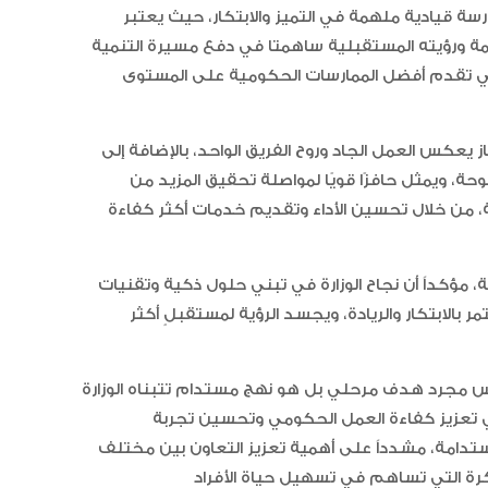
رسة قيادية ملهمة في التميز والابتكار، حيث يعتبر
مة ورؤيته المستقبلية ساهمتا في دفع مسيرة التنمية
لتي تقدم أفضل الممارسات الحكومية على المستوى
“أبوظبي لألعاب القوى” يحصد 58
از يعكس العمل الجاد وروح الفريق الواحد، بالإضافة إلى
ميدالية و10 أرقام قياسية في كأ
ة، ويمثل حافزًا قويًا لمواصلة تحقيق المزيد من
الإمارات
مية، من خلال تحسين الأداء وتقديم خدمات أكثر كفاءة
الإمارات ترسخ ريادتها العالمية في ا
الأدوية المبتكرة لتعزيز صحة المجتمع
ة، مؤكداً أن نجاح الوزارة في تبني حلول ذكية وتقنيات
بالابتكار والريادة، ويجسد الرؤية لمستقبلٍ أكثر
ليس مجرد هدف مرحلي بل هو نهج مستدام تتبناه الوزارة
البرتغال ويحل وصيفا في المجر
عزيز كفاءة العمل الحكومي وتحسين تجربة
مستدامة، مشدداً على أهمية تعزيز التعاون بين مختلف
الإمارات تعزز ريادتها العالمية في ج