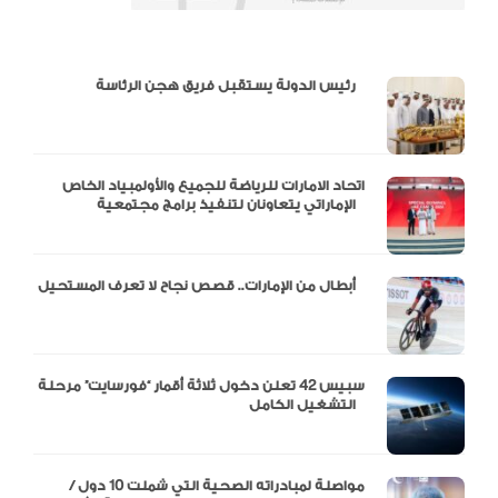
دالية و10 أرقام
رئيس الدولة يستقبل فريق هجن الرئاسة
اتحاد الامارات للرياضة للجميع والأولمبياد الخاص
الإماراتي يتعاونان لتنفيذ برامج مجتمعية
أبطال من الإمارات.. قصص نجاح لا تعرف المستحيل
سبيس 42 تعلن دخول ثلاثة أقمار “فورسايت” مرحلة
التشغيل الكامل
مواصلة لمبادراته الصحية التي شملت 10 دول /