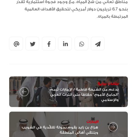
مناطق تعاني من شحّ المياه، مع وجود فجوة استثمارية تُقدّر
بنحو 6.7 تريليون دولار أمريكي لتحقيق الأهداف العالمية
المرتبطة بالمياه.
علاقات دولية
بدعم من الشيخة فاطمة / الإمارات تُرمم
"الجامع الأموي" حفاظاً على التراث العربي
والإسلامي
الإمارات
هزاع بن زايد يقوم بجولة تفقُّدية في الشويب
ويلتقي أهالي المنطقة