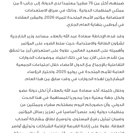
ضمنهم أكثر من 76 سفيراً معتمداً لدى الدولة، إلى جانب 8 من
ممثلي المنظمات الدولية ، وذلك في سياق الاستعدادات
لاستضافة مؤتمر الأمم المتحدة للمياه 2026، والمقرر انعقاده
في أبوظبي بنهاية العام الجاري.
وقد قدم الإحاطة سعادة عبد الله بالعلاء، مساعد وزير الخارجية
لشؤون الطاقة والاستدامة، حيث سلط الضوء على المؤتمر
وأهميته على الصعيد العالمي، علاوة على استعراض أبرز ما تحقق
من تقدم حتى الآن، بما في ذلك اعتماد موضوعات الحوارات
التفاعلية بالإجماع مع الدول الأعضاء خلال اجتماعات الجمعية
العامة للأمم المتحدة في يوليو 2025، واختيار الرؤساء
المشاركين لهذه الحوارات في وقت سابق من هذا العام.
وخلال كلمته، أكد سعادة عبد الله بالعلاء أنّ لكل دولة عضو
ولكل جهة معنية دوراً محورياً للمساهمة في هذا الحدث
الدولي، وأن حضوركم اليوم بصفتكم سفراء وممثلين عن
منظمات دولية يُعد عنصراً أساسياً في تعزيز رسائل المؤتمر،
وضمان تمثيل رفيع المستوى، وتوسيع نطاق مشاركة أصحاب
العلاقة، علاوة على إتاحة الفرصة لإقامة الشراكات وتوثيق أواصر