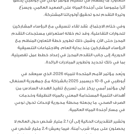
التعاون، ما يسهم في تنظيم مؤتمر نوعي في أبوظبي يحقق
أثراً ملموساً على أجندة المياه على الصعيد العالمي، ويسرّع
وتيرة التقدم نحو تحقيق أولوياتنا المشتركة.
وفي ختام الاجتماع، عُقد لقاء تنسيقي مع الرؤساء المشاركين
للحوارات التفاعلية، وقد تم خلاله استعراض مستجدات التقدم
المحرز حتى الآن. وشمل ذلك تطوير خطة التعاون المنظم مع
الرؤساء المشاركين منذ بداية العام، والاجتماعات التنسيقية
الدورية، إلى جانب التقدم المحرز في إعداد خطط عمل تفصيلية،
بما في ذلك تحديد وتطوير المبادرات الرائدة.
ويُعد مؤتمر الأمم المتحدة للمياه 2026، الذي سيعقد في
أبوظبي في 8-10 ديسمبر 2025 بالشراكة مع جمهورية السنغال،
أول مؤتمر أممي يركز على تسريع تنفيذ الهدف السادس من
أهداف التنمية المستدامة المعني بالمياه النظيفة وخدمات
الصرف الصحي، ما يجعله محطة محورية لإحداث تحول نوعي
في مسار أجندة المياه العالمية.
وتشير التقديرات الحالية إلى أن 2.1 مليار شخص حول العالم لا
يحصلون على مياه شرب آمنة، فيما يعيش 2.4 مليار شخص في