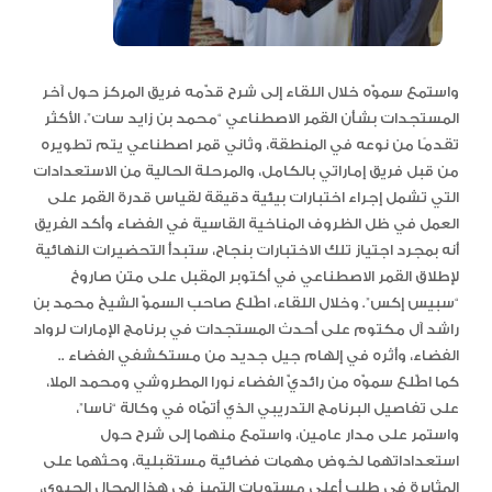
واستمع سموّه خلال اللقاء إلى شرح قدّمه فريق المركز حول آخر
المستجدات بشأن القمر الاصطناعي “محمد بن زايد سات”، الأكثر
تقدمًا من نوعه في المنطقة، وثاني قمر اصطناعي يتم تطويره
من قبل فريق إماراتي بالكامل، والمرحلة الحالية من الاستعدادات
التي تشمل إجراء اختبارات بيئية دقيقة لقياس قدرة القمر على
العمل في ظل الظروف المناخية القاسية في الفضاء وأكد الفريق
أنه بمجرد اجتياز تلك الاختبارات بنجاح، ستبدأ التحضيرات النهائية
لإطلاق القمر الاصطناعي في أكتوبر المقبل على متن صاروخ
“سبيس إكس”. وخلال اللقاء، اطّلع صاحب السموّ الشيخ محمد بن
راشد آل مكتوم على أحدث المستجدات في برنامج الإمارات لرواد
الفضاء، وأثره في إلهام جيل جديد من مستكشفي الفضاء ..
كما اطّلع سموّه من رائديّ الفضاء نورا المطروشي ومحمد الملا،
على تفاصيل البرنامج التدريبي الذي أتمّاه في وكالة “ناسا”،
واستمر على مدار عامين، واستمع منهما إلى شرح حول
استعداداتهما لخوض مهمات فضائية مستقبلية، وحثهما على
المثابرة في طلب أعلى مستويات التميز في هذا المجال الحيوي،