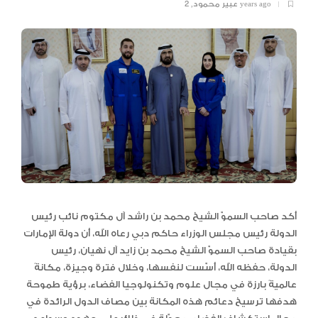
2 years ago
عبير محمود
,
أكد صاحب السموّ الشيخ محمد بن راشد آل مكتوم نائب رئيس
الدولة رئيس مجلس الوزراء حاكم دبي رعاه الله، أن دولة الإمارات
بقيادة صاحب السموّ الشيخ محمد بن زايد آل نهيان، رئيس
الدولة، حفظه الله، أسّست لنفسها، وخلال فترة وجيزة، مكانةً
عالميةً بارزة في مجال علوم وتكنولوجيا الفضاء، برؤية طموحة
هدفها ترسيخ دعائم هذه المكانة بين مصاف الدول الرائدة في