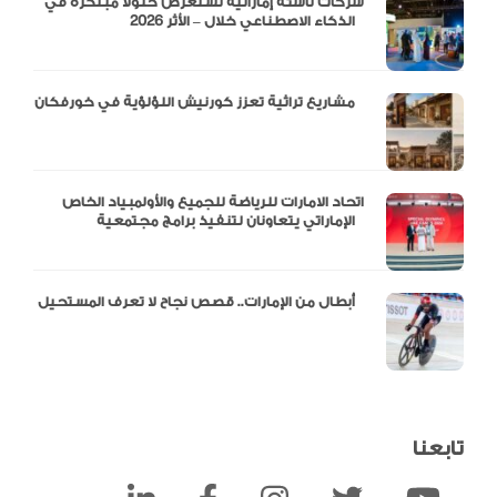
شركات ناشئة إماراتية تستعرض حلولاً مبتكرة في
الذكاء الاصطناعي خلال – الأثر 2026
مشاريع تراثية تعزز كورنيش اللؤلؤية في خورفكان
اتحاد الامارات للرياضة للجميع والأولمبياد الخاص
الإماراتي يتعاونان لتنفيذ برامج مجتمعية
أبطال من الإمارات.. قصص نجاح لا تعرف المستحيل
تابعنا