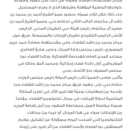
مجال استكشاف الفضاء، معوّلة في ذلك على جهود وسواعد
كوادرها الوطنية المؤهلة وشبابها الذي لا يعرف المستحيل.
جاء ذلك خلال لقاء سموّه، بحضور سموّ الشيخ أحمد بن محمد بن
راشد آل مكتوم، النائب الثاني لحاكم دبي، وسموّ الشيخ أحمد بن
سعيد آل مكتوم، رئيس هيئة دبي للطيران المدني، الرئيس
الأعلى الرئيس التنفيذي لطيران الإمارات والمجموعة، فريق عمل
مركز محمد بن راشد للفضاء، وفي مقدمتهم سعادة حمد عبيد
المنصوري، رئيس مجلس إدارة المركز، وعامر صايغ الغافري،
مساعد المدير العام للهندسة الفضائية، ورائدا الفضاء نورا
المطروشي، أول رائدة فضاء إماراتية، ومحمد الملا، وذلك في
مجلس المضيف بدار الاتحاد، بدبي.
وأثنى صاحب السموّ نائب رئيس الدولة رئيس مجلس الوزراء
حاكم دبي على جهود فريق مركز محمد بن راشد للفضاء وما
يقدمه من إسهامات نوعيّة لها كبير الأثر في تعزيز المكانة
المتنامية لدولة الإمارات في مجال تكنولوجيا الفضاء، مؤكداً
ضرورة مواصلة العمل ومضاعفة الجهود من أجل إضافة المزيد
من الإنجازات سواء في هذا المجال، أو غيره من مجالات
التكنولوجيا التي أصبحت اليوم مسؤولة عن تشكيل ملامح
المستقبل، بما لعلوم وأبحث الفضاء من أثر كبير على إيجاد