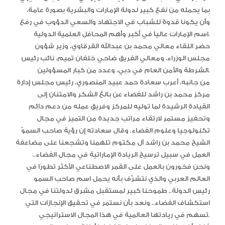
بما يحمله من نفع كبير لدولة الإمارات والبشرية بصورة عامة،
وأن يكونا قدوةً للشباب في الاجتهاد والسعي الدؤوب في رفع
اسم الإمارات عالياً في أكبر وأهم المحافل العلمية الدولية.
حضر اللقاء معالي محمد بن عبدالله القرقاوي، وزير شؤون
مجلس الوزراء، ومعالي الفريق ضاحي خلفان تميم، نائب رئيس
الشرطة والأمن العام في دبي، وعدد من كبار المسؤولين.
من جانبه، أعرب سعادة حمد عبيد المنصوري، رئيس مجلس إدارة
مركز محمد بن راشد للفضاء عن بالغ الشكر والامتنان إلى
القيادة الرشيدة لما توليه للمركز وفريق عمله من دعم دائم
وتحفيز مستمر لارتقاء مراتب جديدة من التميز في مجال
تكنولوجيا وعلوم الفضاء. وقال سعادته إن رؤية صاحب السموّ
الشيخ محمد بن راشد آل مكتوم تلهمنا وتشجعنا على مضاعفة
العمل في سبيل ترسيخ الريادة الإماراتية في مجال الفضاء..
ونحن فخورون بالعمل على القمر الاصطناعي الأكثر تطورًا في
العالم العربي والذي نتشرّف بأنه يحمل اسم صاحب السمو
رئيس الدولة.. طموحنا كبير لمستقبل مشرق لدولتنا في مجال
استكشاف الفضاء.. ونعد بأن نستمر في تحقيق الإنجازات التي
تسهم في ريادتها العالمية في هذا المجال الاستراتيجي.