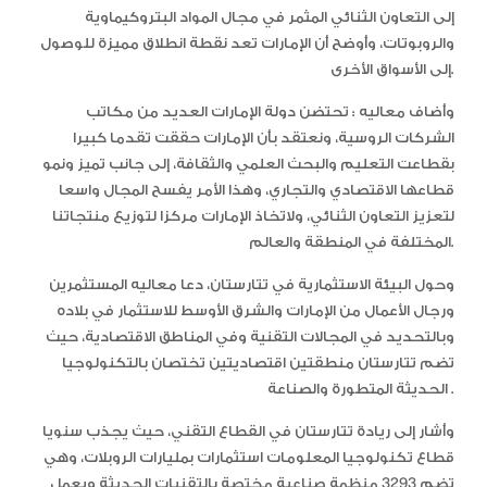
إلى التعاون الثنائي المثمر في مجال المواد البتروكيماوية
والروبوتات، وأوضح أن الإمارات تعد نقطة انطلاق مميزة للوصول
إلى الأسواق الأخرى.
وأضاف معاليه : تحتضن دولة الإمارات العديد من مكاتب
الشركات الروسية، ونعتقد بأن الإمارات حققت تقدما كبيرا
بقطاعت التعليم والبحث العلمي والثقافة، إلى جانب تميز ونمو
قطاعها الاقتصادي والتجاري، وهذا الأمر يفسح المجال واسعا
لتعزيز التعاون الثنائي، ولاتخاذ الإمارات مركزا لتوزيع منتجاتنا
المختلفة في المنطقة والعالم.
وحول البيئة الاستثمارية في تتارستان، دعا معاليه المستثمرين
ورجال الأعمال من الإمارات والشرق الأوسط للاستثمار في بلاده
وبالتحديد في المجالات التقنية وفي المناطق الاقتصادية، حيث
تضم تتارستان منطقتين اقتصاديتين تختصان بالتكنولوجيا
الحديثة المتطورة والصناعة .
وأشار إلى ريادة تتارستان في القطاع التقني، حيث يجذب سنويا
قطاع تكنولوجيا المعلومات استثمارات بمليارات الروبلات، وهي
تضم 3293 منظمة صناعية مختصة بالتقنيات الحديثة ويعمل