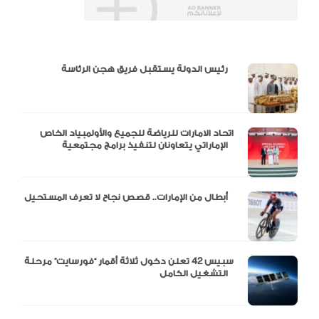
دالية و10 أرقام
رئيس الدولة يستقبل فريق هجن الرئاسة
اتحاد الامارات للرياضة للجميع والأولمبياد الخاص
الإماراتي يتعاونان لتنفيذ برامج مجتمعية
أبطال من الإمارات.. قصص نجاح لا تعرف المستحيل
سبيس 42 تعلن دخول ثلاثة أقمار “فورسايت” مرحلة
التشغيل الكامل