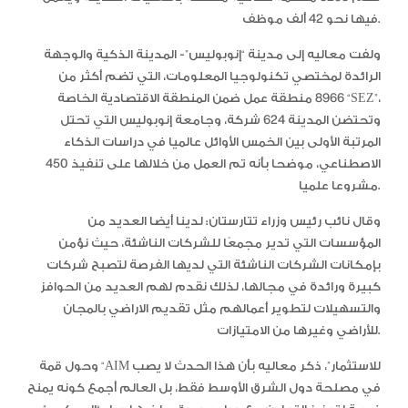
فيها نحو 42 ألف موظف.
ولفت معاليه إلى مدينة “إنوبوليس”- المدينة الذكية والوجهة
الرائدة لمختصي تكنولوجيا المعلومات، التي تضم أكثر من
8966 منطقة عمل ضمن المنطقة الاقتصادية الخاصة “SEZ”،
وتحتضن المدينة 624 شركة، وجامعة إنوبوليس التي تحتل
المرتبة الأولى بين الخمس الأوائل عالميا في دراسات الذكاء
الاصطناعي، موضحا بأنه تم العمل من خلالها على تنفيذ 450
مشروعا علميا.
وقال نائب رئيس وزراء تتارستان: لدينا أيضا العديد من
المؤسسات التي تدير مجمعًا للشركات الناشئة، حيث نؤمن
بإمكانات الشركات الناشئة التي لديها الفرصة لتصبح شركات
كبيرة ورائدة في مجالها، لذلك نقدم لهم العديد من الحوافز
والتسهيلات لتطوير أعمالهم مثل تقديم الاراضي بالمجان
للأراضي وغيرها من الامتيازات.
وحول قمة “AIM للاستثمار”، ذكر معاليه بأن هذا الحدث لا يصب
في مصلحة دول الشرق الأوسط فقط، بل العالم أجمع كونه يمنح