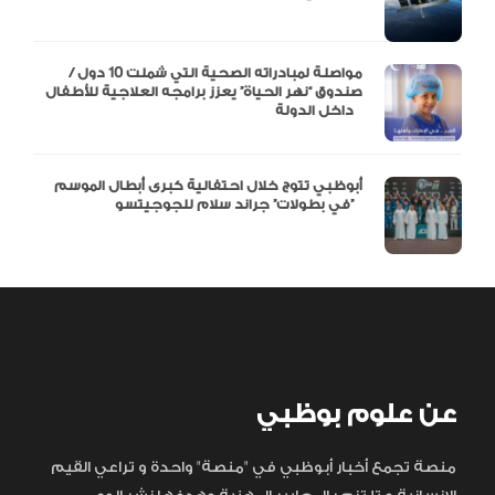
مواصلة لمبادراته الصحية التي شملت 10 دول /
صندوق “نهر الحياة” يعزز برامجه العلاجية للأطفال
داخل الدولة
أبوظبي تتوج خلال احتفالية كبرى أبطال الموسم
في بطولات” جراند سلام للجوجيتسو”
عن علوم بوظبي
منصة تجمع أخبار أبوظبي في "منصة" واحدة و تراعي القيم