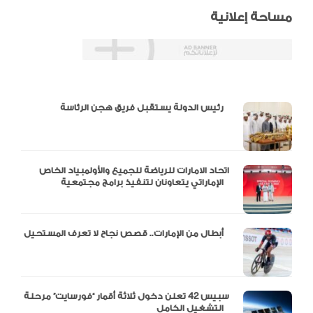
مساحة إعلانية
دالية و10 أرقام
رئيس الدولة يستقبل فريق هجن الرئاسة
اتحاد الامارات للرياضة للجميع والأولمبياد الخاص
الإماراتي يتعاونان لتنفيذ برامج مجتمعية
أبطال من الإمارات.. قصص نجاح لا تعرف المستحيل
سبيس 42 تعلن دخول ثلاثة أقمار “فورسايت” مرحلة
التشغيل الكامل